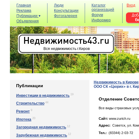
Главная
Люди
Каталог
Вход
организаций
Реклама
Консультации
Форум
Публикации
Фотогалерея
Информер
Объявления
Вся недвижимость г.Киров
Недвижимость в Кирове
Публикации
ООО СК «Цюрих» в г. Ки
19
Инвестиции в недвижимость
Отделение Советс
44
Строительство
Все виды страховых услу
9
Ремонт
20
Сайт:
www.zurich.ru
Ипотека
Адрес:
Советск, yл. Кoм
12
Загородная недвижимость
Тел.:
(83344) 2-03-72
12
Зарубежная недвижимость