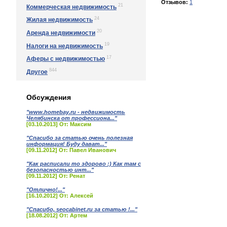
Отзывов:
1
21
Коммерческая недвижимость
24
Жилая недвижимость
20
Аренда недвижимости
19
Налоги на недвижимость
17
Аферы с недвижимостью
844
Другое
Обсуждения
"www.homebay.ru - недвижимость
Челябинска от профессиона..."
[03.10.2013] От: Максим
"Спасибо за статью очень полезная
информация! Буду дават..."
[09.11.2012] От: Павел Иванович
"Как расписали то здорово :) Как там с
безопасностью инт..."
[09.11.2012] От: Ренат
"Отлично!..."
[16.10.2012] От: Алексей
"Спасибо, seocabinet.ru за статью !..."
[18.08.2012] От: Артем