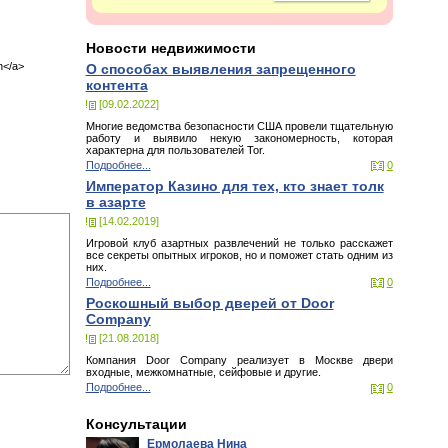
Новости недвижимости
n</a>
О способах выявления запрещенного
контента
[09.02.2022]
Многие ведомства безопасности США провели тщательную
работу и выявило некую закономерность, которая
характерна для пользователей Tor.
Подробнее...
0
Император Казино для тех, кто знает толк
в азарте
[14.02.2019]
Игровой клуб азартных развлечений не только расскажет
все секреты опытных игроков, но и поможет стать одним из
них.
Подробнее...
0
Роскошный выбор дверей от Door
Company
[21.08.2018]
Компания Door Company реализует в Москве двери
входные, межкомнатные, сейфовые и другие.
Подробнее...
0
Консультации
Ермолаева Нина