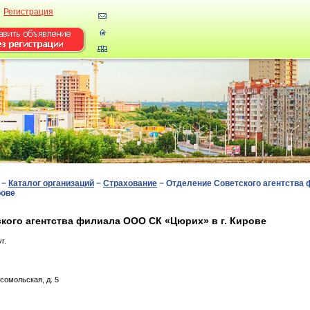
Регистрация
−
Каталог организаций
−
Страхование
−
Отделение Советского агентства
рове
кого агентства филиала ООО СК «Цюрих» в г. Кирове
г.
coмoльcкaя, д. 5