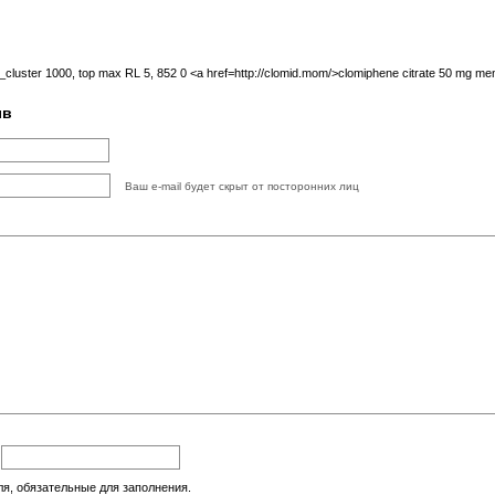
cluster 1000, top max RL 5, 852 0 <a href=http://clomid.mom/>clomiphene citrate 50 mg me
ыв
Ваш e-mail будет скрыт от посторонних лиц
:
ля, обязательные для заполнения.