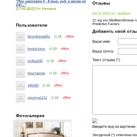
"При зарплате 5 - 8 тыс. руб. в месяц не
Отзывы
ОК!..."
[17.02.2012] От: Наталья
[26.12.2022] От: bluttNert
21 reg vec MiniBatchKmean n_
Predictive Factors
Пользователи
Добавить свой отз
KirovArendaRu
10
offline
Ваше имя:
kovka-kirov
10
offline
Ваша почта:
Текст отзыва (*):
Iro4ka208
10
offline
Константин
10
offline
445365
10
offline
verunya1212
10
offline
Фотогалерея
Введите код на картинке
Звездочкой (*) отмечены по