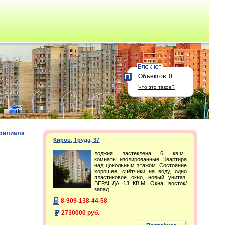
Объектов:
0
Что это такое?
 филиала
Киров, Труда, 37
лоджия застеклена 6 кв.м.,
комнаты изолированные, Квартира
над цокольным этажом. Состояние
хорошее, счётчики на воду, одно
пластиковое окно, новый унитаз.
ВЕРАНДА 13 КВ.М. Окна: восток/
запад.
8-909-138-44-58
2730000 руб.