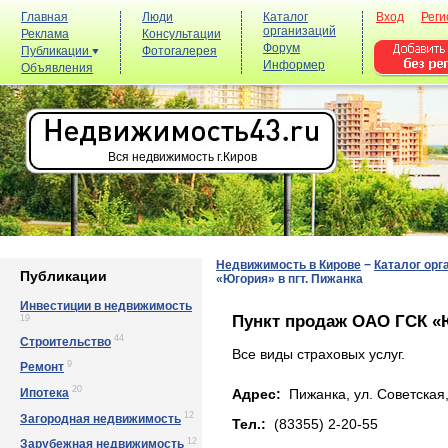
Главная
Люди
Каталог
Вход
Реги
организаций
Реклама
Консультации
Форум
Публикации
Фотогалерея
Информер
Объявления
Вся недвижимость г.Киров
Недвижимость в Кирове
−
Каталог орг
Публикации
«Югория» в пгт. Пижанка
Инвестиции в недвижимость
Пункт продаж ОАО ГСК «Ю
19
44
Строительство
Все виды страховых услуг.
9
Ремонт
20
Ипотека
Адрес:
Пижанка, yл. Сoвeтcкaя,
12
Загородная недвижимость
Тел.:
(83355) 2-20-55
12
Зарубежная недвижимость