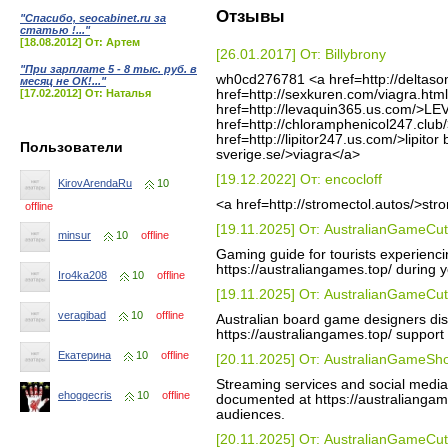
Отзывы
"Спасибо, seocabinet.ru за
статью !..."
[18.08.2012] От: Артем
[26.01.2017] От: Billybrony
"При зарплате 5 - 8 тыс. руб. в
wh0cd276781 <a href=http://deltaso
месяц не ОК!..."
[17.02.2012] От: Наталья
href=http://sexkuren.com/viagra.htm
href=http://levaquin365.us.com/>
href=http://chloramphenicol247.club
href=http://lipitor247.us.com/>lipitor
Пользователи
sverige.se/>viagra</a>
[19.12.2022] От: encocloff
KirovArendaRu
10
<a href=http://stromectol.autos/>st
offline
[19.11.2025] От: AustralianGameCut
minsur
10
offline
Gaming guide for tourists experienci
https://australiangames.top/ during yo
Iro4ka208
10
offline
[19.11.2025] От: AustralianGameCut
veragibad
10
offline
Australian board game designers dis
https://australiangames.top/ support
Екатерина
10
offline
[20.11.2025] От: AustralianGameS
Streaming services and social media
ehoggecris
10
offline
documented at https://australiangam
audiences.
[20.11.2025] От: AustralianGameCut