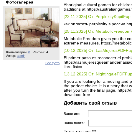
Фотогалерея
Aboriginal cultural games for childre
traditions at https://australiangames.
[22.11.2025] От: PerplexityKupitFup
как оплатить perplexity в россии http
[25.11.2025] От: MetabolicFreedom
Metabolic Freedom gives you the con
extreme measures. https://metaboli
[10.12.2025] От: LasMujeresPDFFu
Комментарии:
0
Рейтинг: 4
Автор:
admin
El primer paso es reconocer el probl
https://lasmujeresqueamandemasiad
Все фото
libro fisico
[13.12.2025] От: NightingalePDFFu
If you are looking for a moving and p
the perfect choice. It is a story that
after you turn the final page. https:/
download free
Добавить свой отзыв
Ваше имя:
Ваша почта:
Текст отзыва (*):