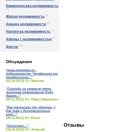
Коммерческая недвижимость
21
24
Жилая недвижимость
20
Аренда недвижимости
19
Налоги на недвижимость
17
Аферы с недвижимостью
844
Другое
Обсуждения
"www.homebay.ru -
недвижимость Челябинска от
профессиона..."
[03.10.2013] От: Максим
"Спасибо за статью очень
полезная информация! Буду
дават..."
[09.11.2012] От: Павел Иванович
"Как расписали то здорово :)
Как там с безопасностью
инт..."
[09.11.2012] От: Ренат
Отзывы
"Отлично!..."
[16.10.2012] От: Алексей