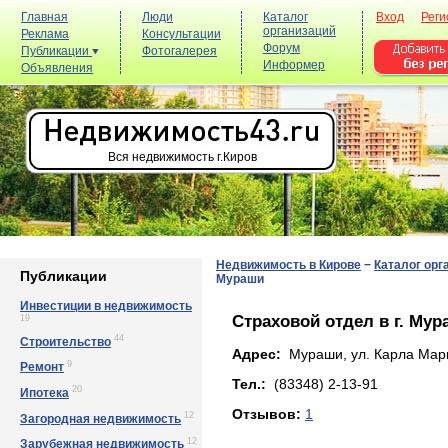
Главная
Люди
Каталог
Вход
Реги
организаций
Реклама
Консультации
Форум
Публикации
Фотогалерея
Информер
Объявления
Вся недвижимость г.Киров
Недвижимость в Кирове
−
Каталог орг
Публикации
Мураши
Инвестиции в недвижимость
Страховой отдел в г. Мур
19
44
Строительство
Адрес:
Мураши, ул. Кapлa Мapкca
9
Ремонт
Тел.:
(83348) 2-13-91
20
Ипотека
Отзывов:
1
12
Загородная недвижимость
12
Зарубежная недвижимость