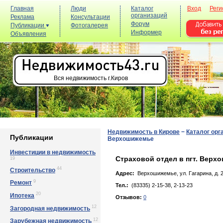
Главная
Люди
Каталог
Вход
Реги
организаций
Реклама
Консультации
Форум
Публикации
Фотогалерея
Информер
Объявления
Вся недвижимость г.Киров
Недвижимость в Кирове
−
Каталог орг
Публикации
Верхошижемье
Инвестиции в недвижимость
Страховой отдел в пгт. Верх
19
44
Строительство
Адрес:
Верхошижемье, ул. Гaгapинa, д. 2
9
Ремонт
Тел.:
(83335) 2-15-38, 2-13-23
20
Ипотека
Отзывов:
0
12
Загородная недвижимость
12
Зарубежная недвижимость