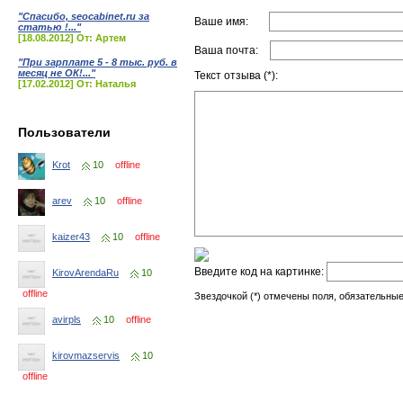
"Спасибо, seocabinet.ru за
Ваше имя:
статью !..."
[18.08.2012] От: Артем
Ваша почта:
"При зарплате 5 - 8 тыс. руб. в
месяц не ОК!..."
Текст отзыва (*):
[17.02.2012] От: Наталья
Пользователи
Krot
10
offline
arev
10
offline
kaizer43
10
offline
Введите код на картинке:
KirovArendaRu
10
offline
Звездочкой (*) отмечены поля, обязательные
avirpls
10
offline
kirovmazservis
10
offline