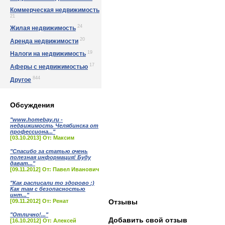
Коммерческая недвижимость
21
24
Жилая недвижимость
20
Аренда недвижимости
19
Налоги на недвижимость
17
Аферы с недвижимостью
844
Другое
Обсуждения
"www.homebay.ru -
недвижимость Челябинска от
профессиона..."
[03.10.2013] От: Максим
"Спасибо за статью очень
полезная информация! Буду
дават..."
[09.11.2012] От: Павел Иванович
"Как расписали то здорово :)
Как там с безопасностью
инт..."
[09.11.2012] От: Ренат
Отзывы
"Отлично!..."
Добавить свой отзыв
[16.10.2012] От: Алексей