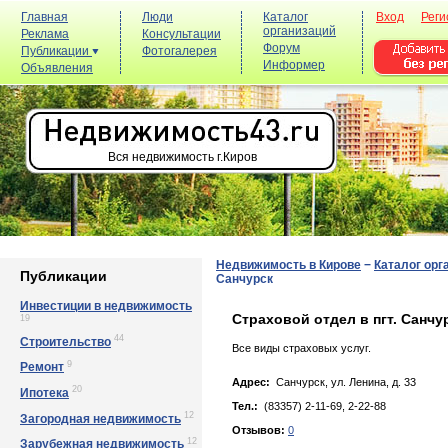
Главная
Люди
Каталог
Вход
Реги
организаций
Реклама
Консультации
Форум
Публикации
Фотогалерея
Информер
Объявления
Вся недвижимость г.Киров
Недвижимость в Кирове
−
Каталог орг
Публикации
Санчурск
Инвестиции в недвижимость
Страховой отдел в пгт. Санчу
19
44
Строительство
Все виды страховых услуг.
9
Ремонт
Адрес:
Санчурск, ул. Лeнинa, д. 33
20
Ипотека
Тел.:
(83357) 2-11-69, 2-22-88
12
Загородная недвижимость
Отзывов:
0
12
Зарубежная недвижимость