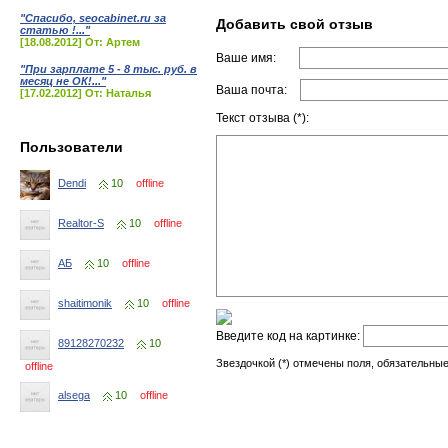
"Спасибо, seocabinet.ru за
Добавить свой отзыв
статью !..."
[18.08.2012] От: Артем
Ваше имя:
"При зарплате 5 - 8 тыс. руб. в
месяц не ОК!..."
Ваша почта:
[17.02.2012] От: Наталья
Текст отзыва (*):
Пользователи
Dendi
10
offline
Realtor-S
10
offline
АБ
10
offline
shaitimonik
10
offline
Введите код на картинке:
89128270232
10
Звездочкой (*) отмечены поля, обязательные
offline
alsega
10
offline