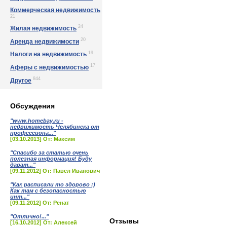
Коммерческая недвижимость
21
24
Жилая недвижимость
20
Аренда недвижимости
19
Налоги на недвижимость
17
Аферы с недвижимостью
844
Другое
Обсуждения
"www.homebay.ru -
недвижимость Челябинска от
профессиона..."
[03.10.2013] От: Максим
"Спасибо за статью очень
полезная информация! Буду
дават..."
[09.11.2012] От: Павел Иванович
"Как расписали то здорово :)
Как там с безопасностью
инт..."
[09.11.2012] От: Ренат
"Отлично!..."
Отзывы
[16.10.2012] От: Алексей