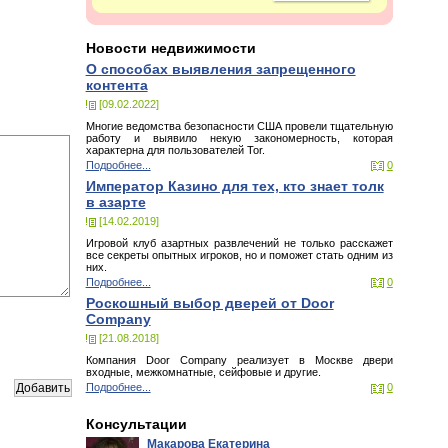
Новости недвижимости
О способах выявления запрещенного
контента
[09.02.2022]
Многие ведомства безопасности США провели тщательную
работу и выявило некую закономерность, которая
характерна для пользователей Tor.
Подробнее...
0
Император Казино для тех, кто знает толк
в азарте
[14.02.2019]
Игровой клуб азартных развлечений не только расскажет
все секреты опытных игроков, но и поможет стать одним из
них.
Подробнее...
0
Роскошный выбор дверей от Door
Company
[21.08.2018]
Компания Door Company реализует в Москве двери
входные, межкомнатные, сейфовые и другие.
Подробнее...
0
Консультации
Макарова Екатерина