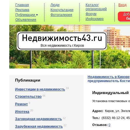
Главная
Люди
Каталог
Вход
организаций
Реклама
Консультации
Форум
Публикации
Фотогалерея
Информер
Объявления
Вся недвижимость г.Киров
Недвижимость в Кирове
Публикации
предприниматель Кост
19
Инвестиции в недвижимость
Индивидуальный 
44
Строительство
Установка пластиковых о
9
Ремонт
20
Адрес:
Киров, ул. Энгeль
Ипотека
Тел.:
(8332) 46-12-24, 45
12
Загородная недвижимость
Отзывов:
0
12
Зарубежная недвижимость