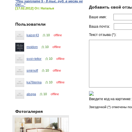
"При зарплате 5 - 8 тыс. руб. в месяц не
ОК!..."
Добавить свой отз
[17.02.2012] От: Наталья
Ваше имя:
Пользователи
Ваша почта:
Текст отзыва (*):
kaizer43
10
offline
moidom
10
offline
svoi-rieltor
10
offline
smirnoff
10
offline
ka76terina
10
offline
alsega
10
offline
Введите код на картинке
Звездочкой (*) отмечены по
Фотогалерея