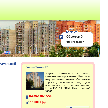
Объектов:
0
Что это такое?
идуальный
Киров, Труда, 37
лоджия застеклена 6 кв.м.,
комнаты изолированные, Квартира
над цокольным этажом. Состояние
хорошее, счётчики на воду, одно
пластиковое окно, новый унитаз.
ВЕРАНДА 13 КВ.М. Окна: восток/
запад.
8-909-138-44-58
2730000 руб.