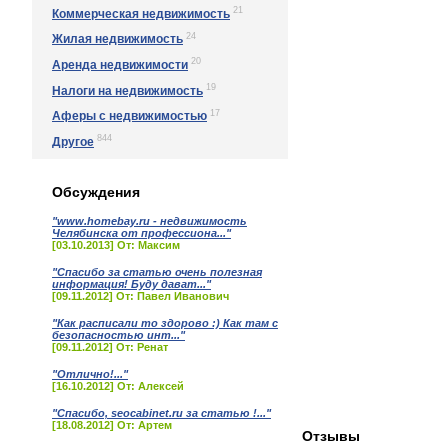
21
Коммерческая недвижимость
24
Жилая недвижимость
20
Аренда недвижимости
19
Налоги на недвижимость
17
Аферы с недвижимостью
844
Другое
Обсуждения
"www.homebay.ru - недвижимость
Челябинска от профессиона..."
[03.10.2013] От: Максим
"Спасибо за статью очень полезная
информация! Буду дават..."
[09.11.2012] От: Павел Иванович
"Как расписали то здорово :) Как там с
безопасностью инт..."
[09.11.2012] От: Ренат
"Отлично!..."
[16.10.2012] От: Алексей
"Спасибо, seocabinet.ru за статью !..."
[18.08.2012] От: Артем
Отзывы