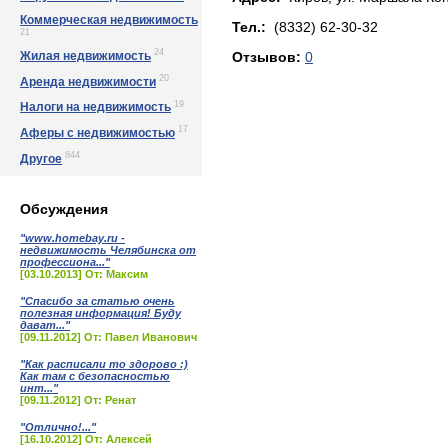
Коммерческая недвижимость
Тел.:
(8332) 62-30-32
21
24
Жилая недвижимость
Отзывов:
0
20
Аренда недвижимости
19
Налоги на недвижимость
17
Аферы с недвижимостью
844
Другое
Обсуждения
"www.homebay.ru -
недвижимость Челябинска от
профессиона..."
[03.10.2013] От: Максим
"Спасибо за статью очень
полезная информация! Буду
дават..."
[09.11.2012] От: Павел Иванович
"Как расписали то здорово :)
Как там с безопасностью
инт..."
[09.11.2012] От: Ренат
"Отлично!..."
[16.10.2012] От: Алексей