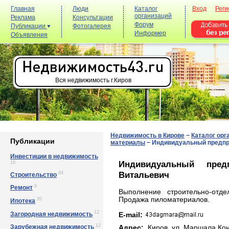
Главная
Люди
Каталог
Вход
Реги
организаций
Реклама
Консультации
Форум
Публикации
Фотогалерея
Информер
Объявления
Вся недвижимость г.Киров
Недвижимость в Кирове
−
Каталог орг
Публикации
материалы
−
Индивидуальный предпр
Инвестиции в недвижимость
Индивидуальный пред
19
Витальевич
44
Строительство
9
Ремонт
Выполнение строительно-отде
Продажа пиломатериалов.
20
Ипотека
12
Загородная недвижимость
E-mail:
12
Зарубежная недвижимость
Адрес:
Киров, yл. Мapшaлa Кoнeв