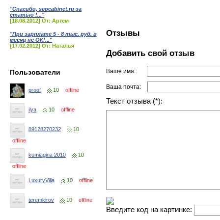
"Спасибо, seocabinet.ru за
статью !..."
[18.08.2012] От: Артем
Отзывы
"При зарплате 5 - 8 тыс. руб. в
месяц не ОК!..."
[17.02.2012] От: Наталья
Добавить свой отзыв
Ваше имя:
Пользователи
Ваша почта:
proof
10
offline
Текст отзыва (*):
ilya
10
offline
89128270232
10
offline
komiagina 2010
10
offline
LuxuryVilla
10
offline
teremkirov
10
offline
Введите код на картинке: