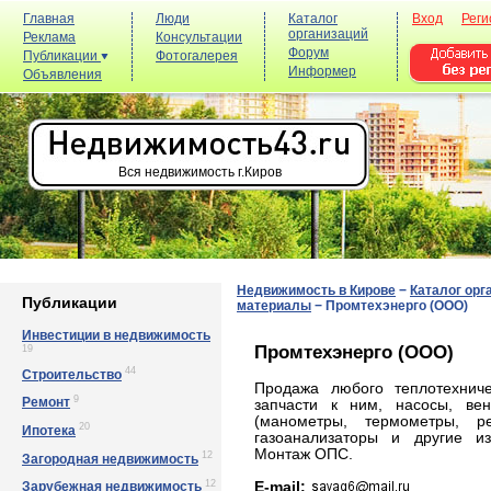
Главная
Люди
Каталог
Вход
Реги
организаций
Реклама
Консультации
Форум
Публикации
Фотогалерея
Информер
Объявления
Вся недвижимость г.Киров
Недвижимость в Кирове
−
Каталог орг
Публикации
материалы
−
Промтехэнерго (ООО)
Инвестиции в недвижимость
Промтехэнерго (ООО)
19
44
Строительство
Продажа любого теплотехниче
9
Ремонт
запчасти к ним, насосы, ве
(манометры, термометры, р
20
Ипотека
газоанализаторы и другие из
Монтаж ОПС.
12
Загородная недвижимость
12
E-mail:
Зарубежная недвижимость