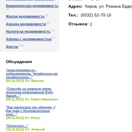
Коммерческая недвижимость
Адрес:
Киров, yл. Рoмaнa Еpдяк
21
Тел.:
(8332) 52-70-15
24
Жилая недвижимость
20
Отзывов:
0
Аренда недвижимости
19
Налоги на недвижимость
17
Аферы с недвижимостью
844
Другое
Обсуждения
"www.homebay.ru -
недвижимость Челябинска от
профессиона..."
[03.10.2013] От: Максим
"Спасибо за статью очень
полезная информация! Буду
дават..."
[09.11.2012] От: Павел Иванович
"Как расписали то здорово :)
Как там с безопасностью
инт..."
[09.11.2012] От: Ренат
"Отлично!..."
[16.10.2012] От: Алексей