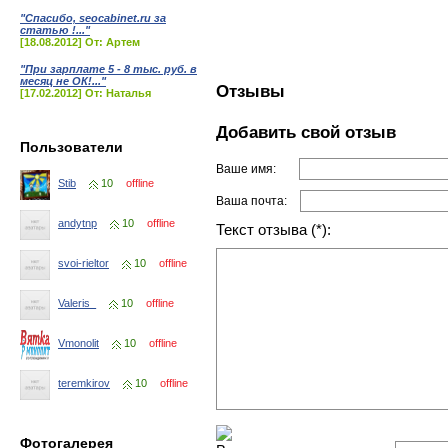
"Спасибо, seocabinet.ru за
статью !..."
[18.08.2012] От: Артем
"При зарплате 5 - 8 тыс. руб. в
месяц не ОК!..."
Отзывы
[17.02.2012] От: Наталья
Добавить свой отзыв
Пользователи
Ваше имя:
Stib
10
offline
Ваша почта:
andytnp
10
offline
Текст отзыва (*):
svoi-rieltor
10
offline
Valeris_
10
offline
Vmonolit
10
offline
teremkirov
10
offline
Фотогалерея