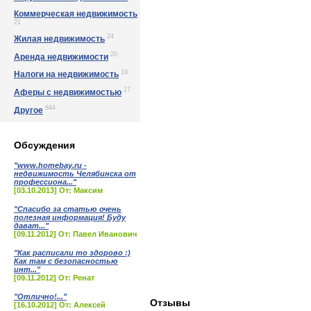
Коммерческая недвижимость
21
24
Жилая недвижимость
20
Аренда недвижимости
19
Налоги на недвижимость
17
Аферы с недвижимостью
844
Другое
Обсуждения
"www.homebay.ru -
недвижимость Челябинска от
профессиона..."
[03.10.2013] От: Максим
"Спасибо за статью очень
полезная информация! Буду
дават..."
[09.11.2012] От: Павел Иванович
"Как расписали то здорово :)
Как там с безопасностью
инт..."
[09.11.2012] От: Ренат
"Отлично!..."
Отзывы
[16.10.2012] От: Алексей