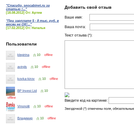
"Спасибо, seocabinet.ru за
Добавить свой отзыв
статью !..."
[18.08.2012] От: Артем
Ваше имя:
"При зарплате 5 - 8 тыс. руб. в
месяц не ОК!..."
Ваша почта:
[17.02.2012] От: Наталья
Текст отзыва (*):
Пользователи
klepirina
10
offline
avirpls
10
offline
kovka-kirov
10
offline
BP Invest Ltd
10
offline
Введите код на картинке:
Vmonolit
10
offline
Звездочкой (*) отмечены поля, обязательные
Владимир
10
offline