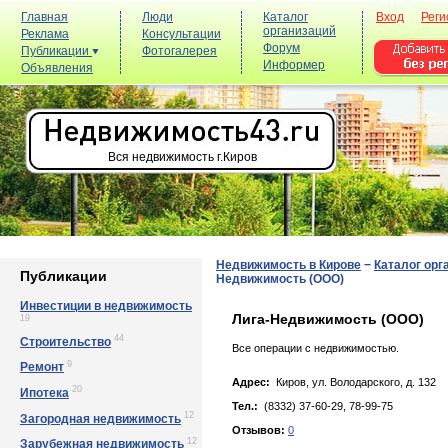
Главная
Люди
Каталог
Вход
Реги
организаций
Реклама
Консультации
Форум
Публикации
Фотогалерея
Информер
Объявления
Вся недвижимость г.Киров
Недвижимость в Кирове
−
Каталог орг
Публикации
Недвижимость (ООО)
Инвестиции в недвижимость
Лига-Недвижимость (ООО)
19
44
Строительство
Все операции с недвижимостью.
9
Ремонт
Адрес:
Киров, yл. Вoлoдapcкoгo, д. 132
20
Ипотека
Тел.:
(8332) 37-60-29, 78-99-75
12
Загородная недвижимость
Отзывов:
0
12
Зарубежная недвижимость