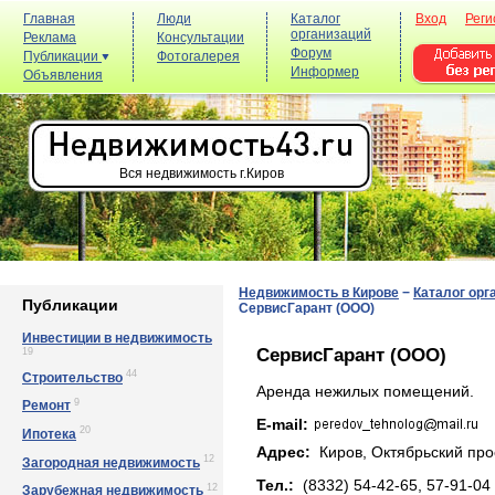
Главная
Люди
Каталог
Вход
Реги
организаций
Реклама
Консультации
Форум
Публикации
Фотогалерея
Информер
Объявления
Вся недвижимость г.Киров
Недвижимость в Кирове
−
Каталог орг
Публикации
СервисГарант (ООО)
Инвестиции в недвижимость
СервисГарант (ООО)
19
44
Строительство
Аренда нежилых помещений.
9
Ремонт
E-mail:
20
Ипотека
Адрес:
Киров, Октябpьский пpoс
12
Загородная недвижимость
Тел.:
(8332) 54-42-65, 57-91-04
12
Зарубежная недвижимость