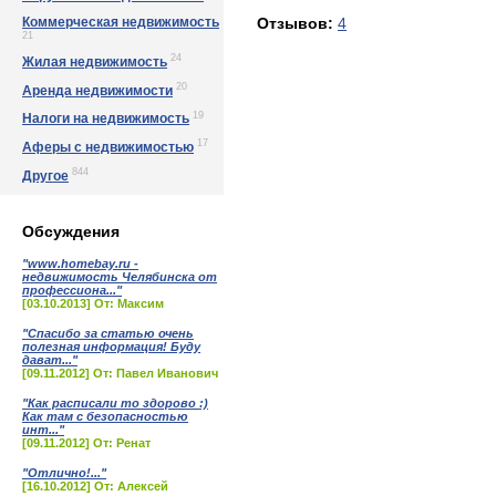
Коммерческая недвижимость
Отзывов:
4
21
24
Жилая недвижимость
20
Аренда недвижимости
19
Налоги на недвижимость
17
Аферы с недвижимостью
844
Другое
Обсуждения
"www.homebay.ru -
недвижимость Челябинска от
профессиона..."
[03.10.2013] От: Максим
"Спасибо за статью очень
полезная информация! Буду
дават..."
[09.11.2012] От: Павел Иванович
"Как расписали то здорово :)
Как там с безопасностью
инт..."
[09.11.2012] От: Ренат
"Отлично!..."
[16.10.2012] От: Алексей