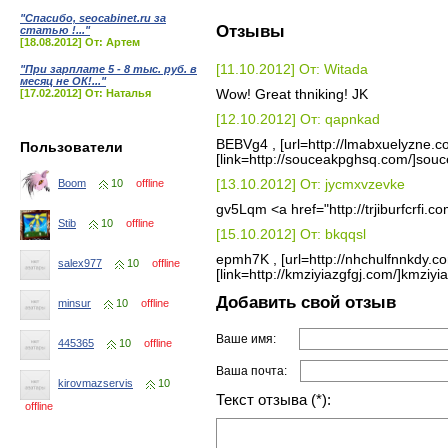
"Спасибо, seocabinet.ru за
Отзывы
статью !..."
[18.08.2012] От: Артем
[11.10.2012] От: Witada
"При зарплате 5 - 8 тыс. руб. в
месяц не ОК!..."
[17.02.2012] От: Наталья
Wow! Great thniking! JK
[12.10.2012] От: qapnkad
BEBVg4 , [url=http://lmabxuelyzne.co
Пользователи
[link=http://souceakpghsq.com/]souce
[13.10.2012] От: jycmxvzevke
Boom
10
offline
gv5Lqm <a href="http://trjiburfcrfi.com
Stib
10
offline
[15.10.2012] От: bkqqsl
epmh7K , [url=http://nhchulfnnkdy.co
salex977
10
offline
[link=http://kmziyiazgfgj.com/]kmziyiaz
Добавить свой отзыв
minsur
10
offline
Ваше имя:
445365
10
offline
Ваша почта:
kirovmazservis
10
Текст отзыва (*):
offline