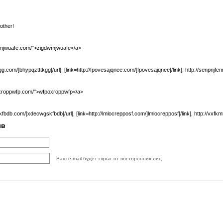
 other!
wmjwuafe.com/">zigdwmjwuafe</a>
gg.com/]bhypqztttkgg[/url], [link=http://fpovesajqnee.com/]fpovesajqnee[/link], http://senpnjfc
xroppwfp.com/">wfpoxroppwfp</a>
bdb.com/]xdecwgskfbdb[/url], [link=http://lmlocrepposf.com/]lmlocrepposf[/link], http://vxfk
ыв
Ваш e-mail будет скрыт от посторонних лиц