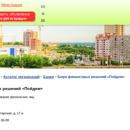
Регистрация
−
Каталог организаций
−
Банки
−
Бюро финансовых решений «Пойдем»
 решений «Пойдем»
ование физических лиц.
apcкaя, д. 17-a
-36-88