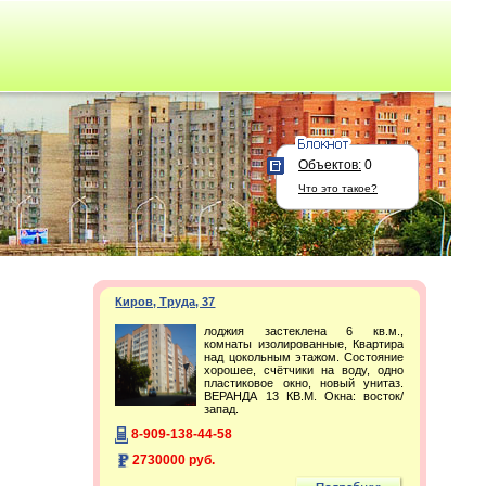
Объектов:
0
Что это такое?
Киров, Труда, 37
лоджия застеклена 6 кв.м.,
комнаты изолированные, Квартира
над цокольным этажом. Состояние
хорошее, счётчики на воду, одно
пластиковое окно, новый унитаз.
ВЕРАНДА 13 КВ.М. Окна: восток/
запад.
8-909-138-44-58
2730000 руб.