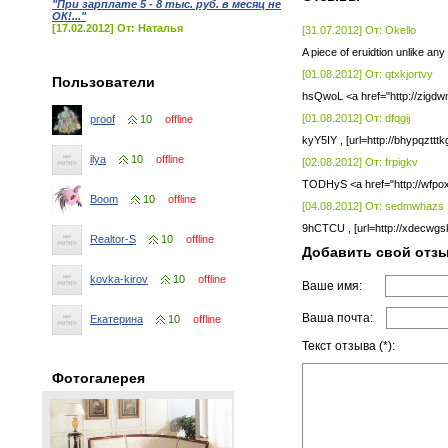
"При зарплате 5 - 8 тыс. руб. в месяц не
ОК!..."
[17.02.2012] От: Наталья
[31.07.2012] От: Okello
A piece of eruidtion unlike any
[01.08.2012] От: qtxkjortvy
Пользователи
hsQwoL <a href="http://zigd
[01.08.2012] От: dfqgij
proof
10
offline
kyY5IY , [url=http://bhypqztttk
ilya
10
offline
[02.08.2012] От: frpigkv
TODHyS <a href="http://wfpo
Boom
10
offline
[04.08.2012] От: sedmwhazs
9hCTCU , [url=http://xdecwgskf
Realtor-S
10
offline
Добавить свой отз
kovka-kirov
10
offline
Ваше имя:
Ваша почта:
Екатерина
10
offline
Текст отзыва (*):
Фотогалерея