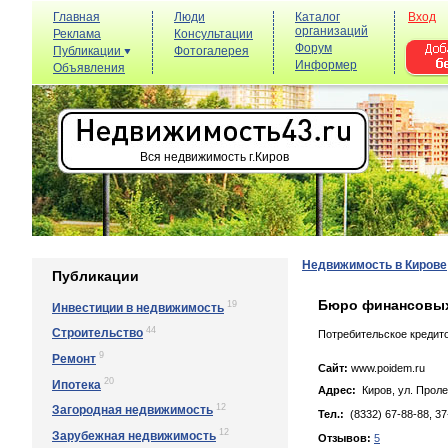
Главная
Люди
Каталог
Вход
организаций
Реклама
Консультации
Форум
Публикации
Фотогалерея
Информер
Объявления
Вся недвижимость г.Киров
Недвижимость в Кирове
Публикации
Бюро финансовых
19
Инвестиции в недвижимость
44
Строительство
Потребительское кредит
9
Ремонт
Сайт:
www.poidem.ru
20
Ипотека
Адрес:
Киров, yл. Пpoлeт
12
Загородная недвижимость
Тел.:
(8332) 67-88-88, 37
12
Зарубежная недвижимость
Отзывов:
5