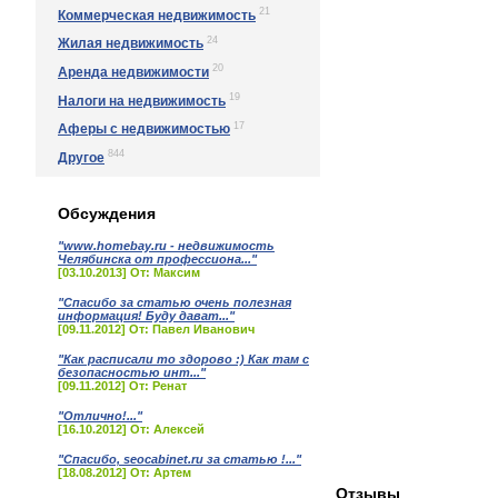
21
Коммерческая недвижимость
24
Жилая недвижимость
20
Аренда недвижимости
19
Налоги на недвижимость
17
Аферы с недвижимостью
844
Другое
Обсуждения
"www.homebay.ru - недвижимость
Челябинска от профессиона..."
[03.10.2013] От: Максим
"Спасибо за статью очень полезная
информация! Буду дават..."
[09.11.2012] От: Павел Иванович
"Как расписали то здорово :) Как там с
безопасностью инт..."
[09.11.2012] От: Ренат
"Отлично!..."
[16.10.2012] От: Алексей
"Спасибо, seocabinet.ru за статью !..."
[18.08.2012] От: Артем
Отзывы