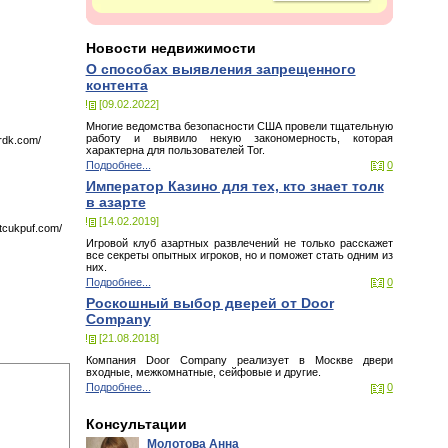
Новости недвижимости
О способах выявления запрещенного
контента
[09.02.2022]
Многие ведомства безопасности США провели тщательную
работу и выявило некую закономерность, которая
nrdk.com/
характерна для пользователей Tor.
Подробнее...
0
Император Казино для тех, кто знает толк
в азарте
[14.02.2019]
mtcukpuf.com/
Игровой клуб азартных развлечений не только расскажет
все секреты опытных игроков, но и поможет стать одним из
них.
Подробнее...
0
Роскошный выбор дверей от Door
Company
[21.08.2018]
Компания Door Company реализует в Москве двери
входные, межкомнатные, сейфовые и другие.
Подробнее...
0
Консультации
Молотова Анна