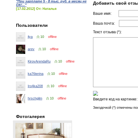
"При зарплате 5 - 8 тыс. руб. в месяц не
Добавить свой отз
ОК!..."
[17.02.2012] От: Наталья
Ваше имя:
Ваша почта:
Пользователи
Текст отзыва (*):
ilya
10
offline
arev
10
offline
KirovArendaRu
10
offline
ka76terina
10
offline
Iro4ka208
10
offline
hrschgilm
10
offline
Введите код на картинке
Звездочкой (*) отмечены по
Фотогалерея