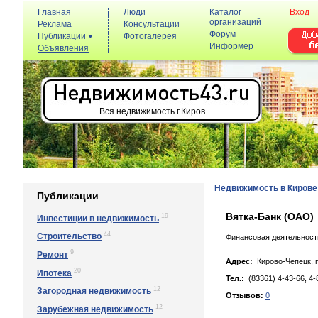
Главная
Люди
Каталог
Вход
организаций
Реклама
Консультации
Форум
Публикации
Фотогалерея
Информер
Объявления
Вся недвижимость г.Киров
Недвижимость в Кирове
Публикации
Вятка-Банк (ОАО)
19
Инвестиции в недвижимость
44
Строительство
Финансовая деятельност
9
Ремонт
Адрес:
Кирово-Чепецк, п
20
Ипотека
Тел.:
(83361) 4-43-66, 4-
12
Загородная недвижимость
Отзывов:
0
12
Зарубежная недвижимость