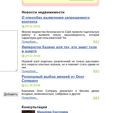
Новости недвижимости
О способах выявления запрещенного
контента
[09.02.2022]
Многие ведомства безопасности США провели тщательную
работу и выявило некую закономерность, которая
характерна для пользователей Tor.
Подробнее...
0
Император Казино для тех, кто знает толк
в азарте
[14.02.2019]
Игровой клуб азартных развлечений не только расскажет
все секреты опытных игроков, но и поможет стать одним из
них.
Подробнее...
0
Роскошный выбор дверей от Door
Company
[21.08.2018]
Компания Door Company реализует в Москве двери
входные, межкомнатные, сейфовые и другие.
Подробнее...
0
Консультации
Макарова Екатерина