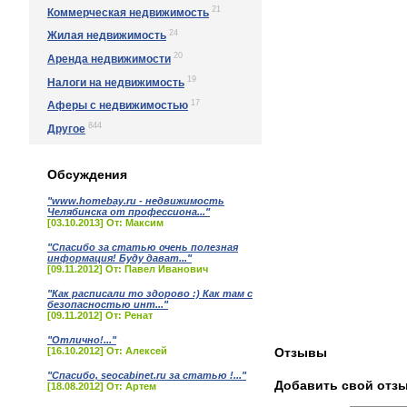
21
Коммерческая недвижимость
24
Жилая недвижимость
20
Аренда недвижимости
19
Налоги на недвижимость
17
Аферы с недвижимостью
844
Другое
Обсуждения
"www.homebay.ru - недвижимость
Челябинска от профессиона..."
[03.10.2013] От: Максим
"Спасибо за статью очень полезная
информация! Буду дават..."
[09.11.2012] От: Павел Иванович
"Как расписали то здорово :) Как там с
безопасностью инт..."
[09.11.2012] От: Ренат
"Отлично!..."
[16.10.2012] От: Алексей
Отзывы
"Спасибо, seocabinet.ru за статью !..."
Добавить свой отз
[18.08.2012] От: Артем