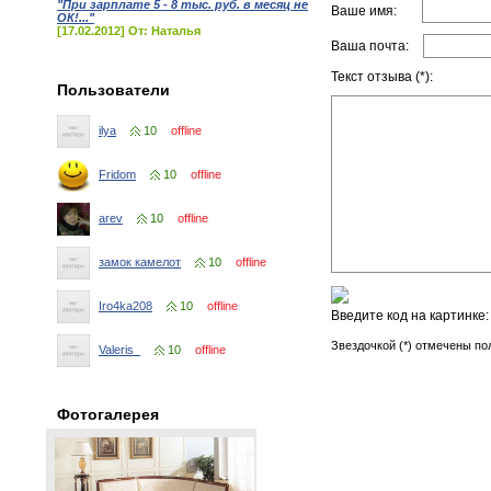
"При зарплате 5 - 8 тыс. руб. в месяц не
Ваше имя:
ОК!..."
[17.02.2012] От: Наталья
Ваша почта:
Текст отзыва (*):
Пользователи
ilya
10
offline
Fridom
10
offline
arev
10
offline
замок камелот
10
offline
Iro4ka208
10
offline
Введите код на картинке
Звездочкой (*) отмечены по
Valeris_
10
offline
Фотогалерея