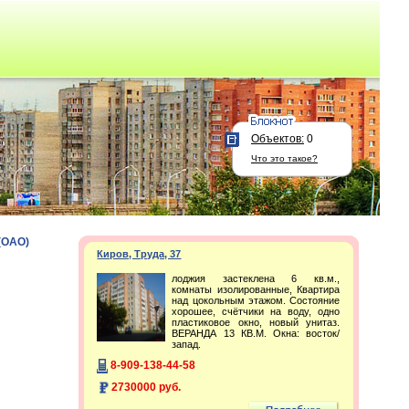
Объектов:
0
Что это такое?
(ОАО)
Киров, Труда, 37
лоджия застеклена 6 кв.м.,
комнаты изолированные, Квартира
над цокольным этажом. Состояние
хорошее, счётчики на воду, одно
пластиковое окно, новый унитаз.
ВЕРАНДА 13 КВ.М. Окна: восток/
запад.
8-909-138-44-58
2730000 руб.