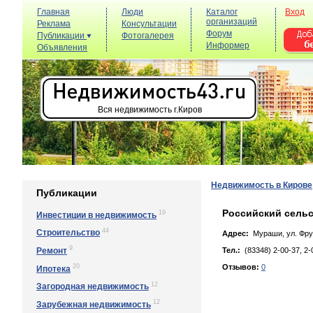
Главная
Люди
Каталог
Вход
организаций
Реклама
Консультации
Форум
Публикации
Фотогалерея
Информер
Объявления
Вся недвижимость г.Киров
Недвижимость в Кирове
Публикации
Российский сельс
19
Инвестиции в недвижимость
44
Строительство
Адрес:
Мураши, ул. Фpун
9
Ремонт
Тел.:
(83348) 2-00-37, 2-
20
Отзывов:
0
Ипотека
12
Загородная недвижимость
12
Зарубежная недвижимость