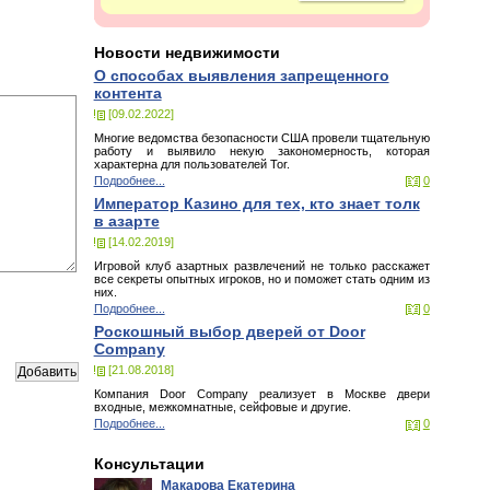
Новости недвижимости
О способах выявления запрещенного
контента
[09.02.2022]
Многие ведомства безопасности США провели тщательную
работу и выявило некую закономерность, которая
характерна для пользователей Tor.
Подробнее...
0
Император Казино для тех, кто знает толк
в азарте
[14.02.2019]
Игровой клуб азартных развлечений не только расскажет
все секреты опытных игроков, но и поможет стать одним из
них.
Подробнее...
0
Роскошный выбор дверей от Door
Company
[21.08.2018]
Компания Door Company реализует в Москве двери
входные, межкомнатные, сейфовые и другие.
Подробнее...
0
Консультации
Макарова Екатерина