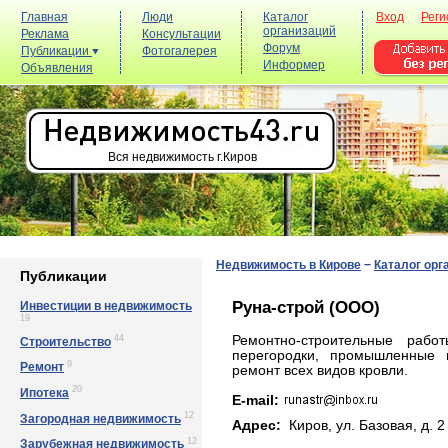
Главная
Люди
Каталог
Вход
Реги
организаций
Реклама
Консультации
Форум
Публикации
Фотогалерея
Информер
Объявления
Вся недвижимость г.Киров
Недвижимость в Кирове
−
Каталог орг
Публикации
Руна-строй (ООО)
Инвестиции в недвижимость
19
44
Ремонтно-строительные раб
Строительство
перегородки, промышленные п
9
Ремонт
ремонт всех видов кровли.
20
Ипотека
E-mail:
12
Загородная недвижимость
Адрес:
Киров, yл. Бaзoвaя, д. 2
12
Зарубежная недвижимость