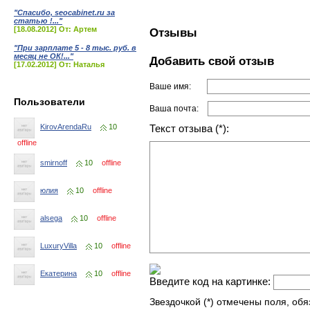
"Спасибо, seocabinet.ru за
статью !..."
[18.08.2012] От: Артем
Отзывы
"При зарплате 5 - 8 тыс. руб. в
месяц не ОК!..."
Добавить свой отзыв
[17.02.2012] От: Наталья
Ваше имя:
Пользователи
Ваша почта:
KirovArendaRu
10
Текст отзыва (*):
offline
smirnoff
10
offline
юлия
10
offline
alsega
10
offline
LuxuryVilla
10
offline
Екатерина
10
offline
Введите код на картинке:
Звездочкой (*) отмечены поля, об