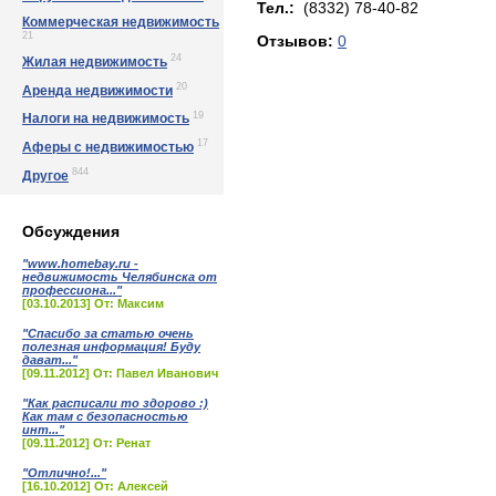
Тел.:
(8332) 78-40-82
Коммерческая недвижимость
21
Отзывов:
0
24
Жилая недвижимость
20
Аренда недвижимости
19
Налоги на недвижимость
17
Аферы с недвижимостью
844
Другое
Обсуждения
"www.homebay.ru -
недвижимость Челябинска от
профессиона..."
[03.10.2013] От: Максим
"Спасибо за статью очень
полезная информация! Буду
дават..."
[09.11.2012] От: Павел Иванович
"Как расписали то здорово :)
Как там с безопасностью
инт..."
[09.11.2012] От: Ренат
"Отлично!..."
[16.10.2012] От: Алексей