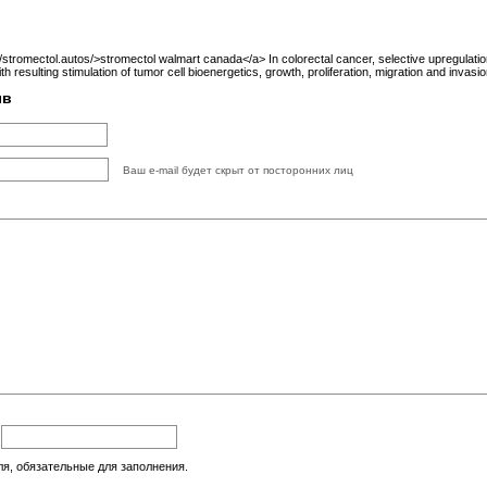
stromectol.autos/>stromectol walmart canada</a> In colorectal cancer, selective upregulati
h resulting stimulation of tumor cell bioenergetics, growth, proliferation, migration and invasi
ыв
Ваш e-mail будет скрыт от посторонних лиц
:
ля, обязательные для заполнения.