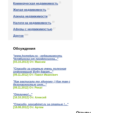
21
Коммерческая недвижимость
24
Жилая недвижимость
20
Аренда недвижимости
19
Налоги на недвижимость
17
Аферы с недвижимостью
844
Другое
Обсуждения
"www.homebay.ru - недвижимость
Челябинска от профессиона..."
[03.10.2013] От: Максим
"Спасибо за статью очень полезная
информация! Буду дават..."
[09.11.2012] От: Павел Иванович
"Как расписали то здорово :) Как там с
безопасностью инт..."
[09.11.2012] От: Ренат
"Отлично!..."
[16.10.2012] От: Алексей
"Спасибо, seocabinet.ru за статью !..."
[18.08.2012] От: Артем
Отзывы