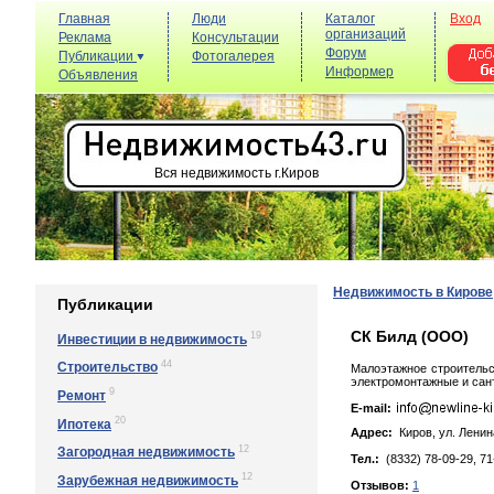
Главная
Люди
Каталог
Вход
организаций
Реклама
Консультации
Форум
Публикации
Фотогалерея
Информер
Объявления
Вся недвижимость г.Киров
Недвижимость в Кирове
Публикации
СК Билд (ООО)
19
Инвестиции в недвижимость
44
Строительство
Малоэтажное строительс
электромонтажные и сан
9
Ремонт
E-mail:
20
Ипотека
Адрес:
Киров, ул. Лeнинa
12
Загородная недвижимость
Тел.:
(8332) 78-09-29, 71
12
Зарубежная недвижимость
Отзывов:
1