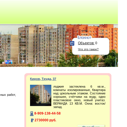
Объектов:
0
Что это такое?
Киров, Труда, 37
лоджия застеклена 6 кв.м.,
комнаты изолированные, Квартира
над цокольным этажом. Состояние
ных работ,
хорошее, счётчики на воду, одно
пластиковое окно, новый унитаз.
ВЕРАНДА 13 КВ.М. Окна: восток/
запад.
8-909-138-44-58
2730000 руб.