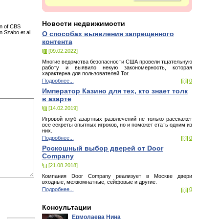
Новости недвижимости
on of CBS
on Szabo et al
О способах выявления запрещенного
контента
[09.02.2022]
Многие ведомства безопасности США провели тщательную
работу и выявило некую закономерность, которая
характерна для пользователей Tor.
Подробнее...
0
Император Казино для тех, кто знает толк
в азарте
[14.02.2019]
Игровой клуб азартных развлечений не только расскажет
все секреты опытных игроков, но и поможет стать одним из
них.
Подробнее...
0
Роскошный выбор дверей от Door
Company
[21.08.2018]
Компания Door Company реализует в Москве двери
входные, межкомнатные, сейфовые и другие.
Подробнее...
0
Консультации
Ермолаева Нина