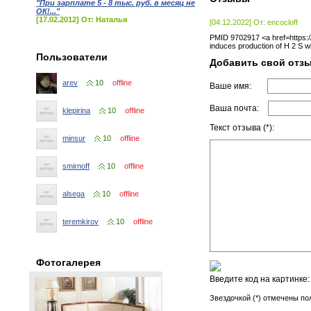
"При зарплате 5 - 8 тыс. руб. в месяц не
ОК!..."
[17.02.2012] От: Наталья
[04.12.2022] От: encocloff
PMID 9702917 <a href=https://
induces production of H 2 S wit
Пользователи
Добавить свой отз
arev
10
offline
Ваше имя:
Ваша почта:
klepirina
10
offline
Текст отзыва (*):
minsur
10
offline
smirnoff
10
offline
alsega
10
offline
teremkirov
10
offline
Фотогалерея
Введите код на картинке
Звездочкой (*) отмечены по