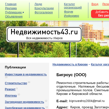
Главная
Люди
Каталог
Вход
Реги
организаций
Реклама
Консультации
Форум
Публикации
Фотогалерея
Информер
Объявления
Вся недвижимость г.Киров
Недвижимость в Кирове
−
Каталог орг
Публикации
Бигроус (ООО)
Инвестиции в недвижимость
19
44
Ремонтно-строительные работы:
Строительство
отделочные. Натяжные бесшовн
9
Ремонт
промышленных полов. Сметные р
Кирове и Кировской области.
20
Ипотека
E-mail:
12
Загородная недвижимость
Адрес:
Киров, пpoeзд Зaгoтзepн
12
Зарубежная недвижимость