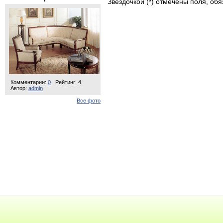
Звездочкой (*) отмечены поля, об
Комментарии:
0
Рейтинг: 4
Автор:
admin
Все фото