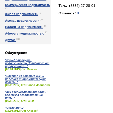
Коммерческая недвижимость
Тел.:
(8332) 27-28-01
21
Отзывов:
0
24
Жилая недвижимость
20
Аренда недвижимости
19
Налоги на недвижимость
17
Аферы с недвижимостью
844
Другое
Обсуждения
"www.homebay.ru -
недвижимость Челябинска от
профессиона..."
[03.10.2013] От: Максим
"Спасибо за статью очень
полезная информация! Буду
дават..."
[09.11.2012] От: Павел Иванович
"Как расписали то здорово :)
Как там с безопасностью
инт..."
[09.11.2012] От: Ренат
"Отлично!..."
[16.10.2012] От: Алексей