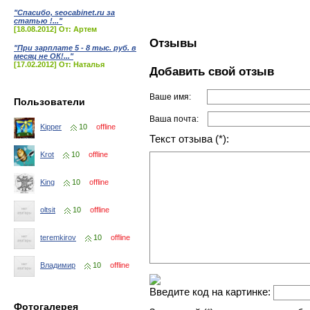
"Спасибо, seocabinet.ru за
статью !..."
[18.08.2012] От: Артем
Отзывы
"При зарплате 5 - 8 тыс. руб. в
месяц не ОК!..."
[17.02.2012] От: Наталья
Добавить свой отзыв
Ваше имя:
Пользователи
Ваша почта:
Kipper
10
offline
Текст отзыва (*):
Krot
10
offline
King
10
offline
oltsit
10
offline
teremkirov
10
offline
Владимир
10
offline
Введите код на картинке:
Фотогалерея