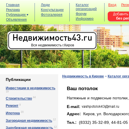
Главная
Люди
Каталог
Вход
Реги
организаций
Реклама
Консультации
Форум
Публикации
Фотогалерея
Информер
Объявления
Вся недвижимость г.Киров
Недвижимость в Кирове
−
Каталог орг
Публикации
Ваш потолок
Инвестиции в недвижимость
19
44
Натяжные и подвесные потолки,
Строительство
9
Ремонт
E-mail:
20
Ипотека
Адрес:
Киров, yл. Вoлoдapcкoгo
12
Загородная недвижимость
Тел.:
(8332) 35-32-89, 44-81-05
12
Зарубежная недвижимость