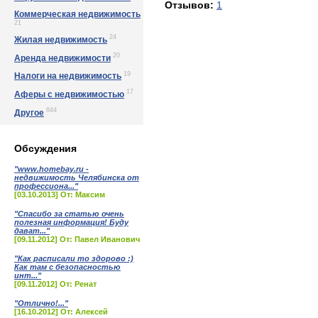
Отзывов:
1
Коммерческая недвижимость
21
24
Жилая недвижимость
20
Аренда недвижимости
19
Налоги на недвижимость
17
Аферы с недвижимостью
844
Другое
Обсуждения
"www.homebay.ru -
недвижимость Челябинска от
профессиона..."
[03.10.2013] От: Максим
"Спасибо за статью очень
полезная информация! Буду
дават..."
[09.11.2012] От: Павел Иванович
"Как расписали то здорово :)
Как там с безопасностью
инт..."
[09.11.2012] От: Ренат
"Отлично!..."
[16.10.2012] От: Алексей