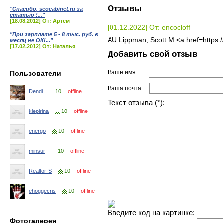
Отзывы
"Спасибо, seocabinet.ru за
статью !..."
[18.08.2012] От: Артем
[01.12.2022] От: encocloff
"При зарплате 5 - 8 тыс. руб. в
AU Lippman, Scott M <a href=https:/
месяц не ОК!..."
[17.02.2012] От: Наталья
Добавить свой отзыв
Ваше имя:
Пользователи
Ваша почта:
Dendi
10
offline
Текст отзыва (*):
klepirina
10
offline
energo
10
offline
minsur
10
offline
Realtor-S
10
offline
ehoggecris
10
offline
Введите код на картинке:
Фотогалерея