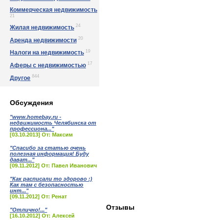
Коммерческая недвижимость
21
24
Жилая недвижимость
20
Аренда недвижимости
19
Налоги на недвижимость
17
Аферы с недвижимостью
844
Другое
Обсуждения
"www.homebay.ru -
недвижимость Челябинска от
профессиона..."
[03.10.2013] От: Максим
"Спасибо за статью очень
полезная информация! Буду
дават..."
[09.11.2012] От: Павел Иванович
"Как расписали то здорово :)
Как там с безопасностью
инт..."
[09.11.2012] От: Ренат
Отзывы
"Отлично!..."
[16.10.2012] От: Алексей