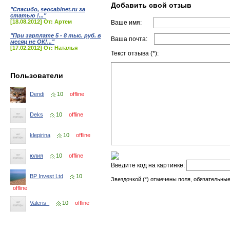
Добавить свой отзыв
"Спасибо, seocabinet.ru за
статью !..."
[18.08.2012] От: Артем
Ваше имя:
"При зарплате 5 - 8 тыс. руб. в
Ваша почта:
месяц не ОК!..."
[17.02.2012] От: Наталья
Текст отзыва (*):
Пользователи
Dendi
10
offline
Deks
10
offline
klepirina
10
offline
юлия
10
offline
Введите код на картинке:
BP Invest Ltd
10
Звездочкой (*) отмечены поля, обязательные
offline
Valeris_
10
offline