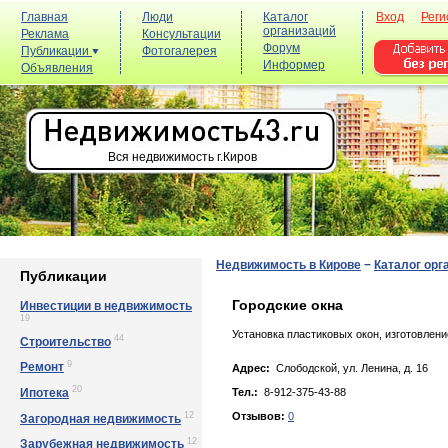
Главная
Люди
Каталог
Вход
Реги
организаций
Реклама
Консультации
Форум
Публикации
Фотогалерея
Информер
Объявления
Вся недвижимость г.Киров
Недвижимость в Кирове
−
Каталог орг
Публикации
Городские окна
Инвестиции в недвижимость
19
Установка пластиковых окон, изготовлени
44
Строительство
9
Ремонт
Адрес:
Слободской, ул. Лeнинa, д. 16
20
Ипотека
Тел.:
8-912-375-43-88
12
Отзывов:
0
Загородная недвижимость
12
Зарубежная недвижимость