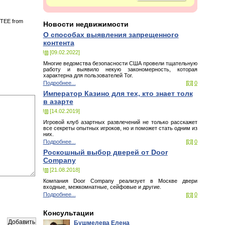
o TEE from
Новости недвижимости
О способах выявления запрещенного
контента
[09.02.2022]
Многие ведомства безопасности США провели тщательную
работу и выявило некую закономерность, которая
характерна для пользователей Tor.
Подробнее...
0
Император Казино для тех, кто знает толк
в азарте
[14.02.2019]
Игровой клуб азартных развлечений не только расскажет
все секреты опытных игроков, но и поможет стать одним из
них.
Подробнее...
0
Роскошный выбор дверей от Door
Company
[21.08.2018]
Компания Door Company реализует в Москве двери
входные, межкомнатные, сейфовые и другие.
Подробнее...
0
Консультации
Бушмелева Елена