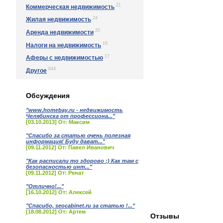
21
Коммерческая недвижимость
24
Жилая недвижимость
20
Аренда недвижимости
19
Налоги на недвижимость
17
Аферы с недвижимостью
844
Другое
Обсуждения
"www.homebay.ru - недвижимость
Челябинска от профессиона..."
[03.10.2013] От: Максим
"Спасибо за статью очень полезная
информация! Буду дават..."
[09.11.2012] От: Павел Иванович
"Как расписали то здорово :) Как там с
безопасностью инт..."
[09.11.2012] От: Ренат
"Отлично!..."
[16.10.2012] От: Алексей
"Спасибо, seocabinet.ru за статью !..."
[18.08.2012] От: Артем
Отзывы