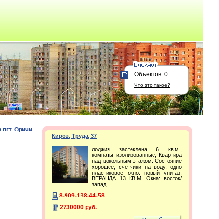
Объектов:
0
Что это такое?
 пгт. Оричи
Киров, Труда, 37
лоджия застеклена 6 кв.м.,
комнаты изолированные, Квартира
над цокольным этажом. Состояние
хорошее, счётчики на воду, одно
пластиковое окно, новый унитаз.
ВЕРАНДА 13 КВ.М. Окна: восток/
запад.
8-909-138-44-58
2730000 руб.