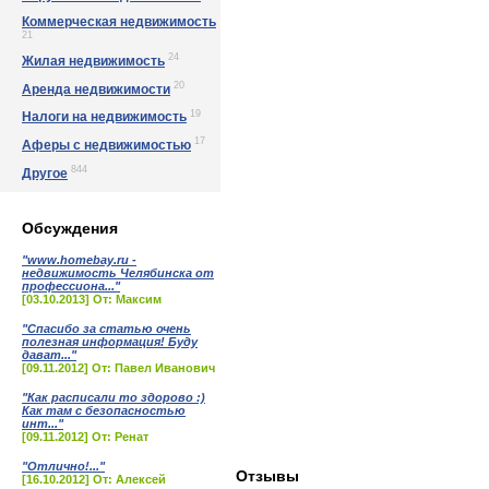
Коммерческая недвижимость
21
24
Жилая недвижимость
20
Аренда недвижимости
19
Налоги на недвижимость
17
Аферы с недвижимостью
844
Другое
Обсуждения
"www.homebay.ru -
недвижимость Челябинска от
профессиона..."
[03.10.2013] От: Максим
"Спасибо за статью очень
полезная информация! Буду
дават..."
[09.11.2012] От: Павел Иванович
"Как расписали то здорово :)
Как там с безопасностью
инт..."
[09.11.2012] От: Ренат
"Отлично!..."
Отзывы
[16.10.2012] От: Алексей