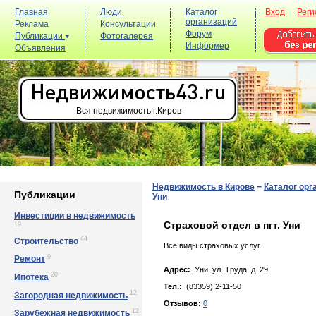
Главная
Люди
Каталог
Вход
Реги
организаций
Реклама
Консультации
Форум
Публикации
Фотогалерея
Информер
Объявления
Вся недвижимость г.Киров
Недвижимость в Кирове
−
Каталог орг
Публикации
Уни
Инвестиции в недвижимость
Страховой отдел в пгт. Уни
19
44
Строительство
Все виды страховых услуг.
9
Ремонт
Адрес:
Уни, ул. Тpудa, д. 29
20
Ипотека
Тел.:
(83359) 2-11-50
12
Загородная недвижимость
Отзывов:
0
12
Зарубежная недвижимость