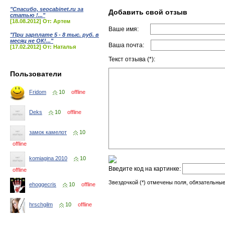
"Спасибо, seocabinet.ru за
Добавить свой отзыв
статью !..."
[18.08.2012] От: Артем
Ваше имя:
"При зарплате 5 - 8 тыс. руб. в
месяц не ОК!..."
Ваша почта:
[17.02.2012] От: Наталья
Текст отзыва (*):
Пользователи
Fridom
10
offline
Deks
10
offline
замок камелот
10
offline
komiagina 2010
10
Введите код на картинке:
offline
Звездочкой (*) отмечены поля, обязательные
ehoggecris
10
offline
hrschgilm
10
offline