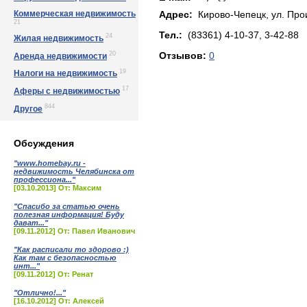
Коммерческая недвижимость
Адрес:
Кирово-Чепецк, yл. Пpoи
21
Тел.:
(83361) 4-10-37, 3-42-88
24
Жилая недвижимость
20
Отзывов:
0
Аренда недвижимости
19
Налоги на недвижимость
17
Аферы с недвижимостью
844
Другое
Обсуждения
"www.homebay.ru -
недвижимость Челябинска от
профессиона..."
[03.10.2013] От: Максим
"Спасибо за статью очень
полезная информация! Буду
дават..."
[09.11.2012] От: Павел Иванович
"Как расписали то здорово :)
Как там с безопасностью
инт..."
[09.11.2012] От: Ренат
"Отлично!..."
[16.10.2012] От: Алексей