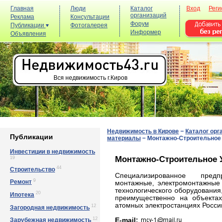
Главная
Люди
Каталог
Вход
Реги
организаций
Реклама
Консультации
Форум
Публикации
Фотогалерея
Информер
Объявления
Вся недвижимость г.Киров
Недвижимость в Кирове
−
Каталог орг
Публикации
материалы
−
Монтажно-Строительное
Инвестиции в недвижимость
Монтажно-Строительное 
19
44
Строительство
Специализированное пред
9
Ремонт
монтажные, электромонтажные
технологического оборудования
20
Ипотека
преимущественно на объектах
атомных электростанциях Росси
12
Загородная недвижимость
12
E-mail:
Зарубежная недвижимость