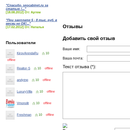
"Спасибо, seocabinet.ru за
статью !..."
[18.08.2012] От: Артем
"При зарплате 5 - 8 тыс. руб. в
месяц не ОК!..."
Отзывы
[17.02.2012] От: Наталья
Добавить свой отзыв
Пользователи
Ваше имя:
KirovArendaRu
10
Ваша почта:
offline
Текст отзыва (*):
Realtor-S
10
offline
andytnp
10
offline
LuxuryVilla
10
offline
Vmonolit
10
offline
Freshman
10
offline