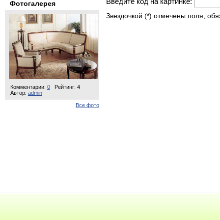
Введите код на картинке:
Фотогалерея
Звездочкой (*) отмечены поля, об
Комментарии:
0
Рейтинг: 4
Автор:
admin
Все фото