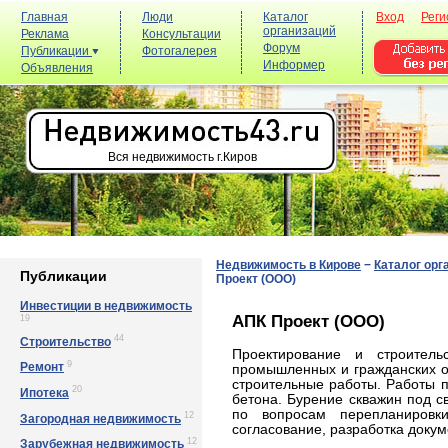
Главная
Люди
Каталог
Вход
Реги
организаций
Реклама
Консультации
Форум
Публикации
Фотогалерея
Информер
Объявления
Вся недвижимость г.Киров
Недвижимость в Кирове
−
Каталог орг
Публикации
Проект (ООО)
Инвестиции в недвижимость
АПК Проект (ООО)
19
44
Строительство
Проектирование и строительс
9
Ремонт
промышленных и гражданских о
строительные работы. Работы п
20
Ипотека
бетона. Бурение скважин под с
по вопросам перепланировки
12
Загородная недвижимость
согласование, разработка докум
12
Зарубежная недвижимость