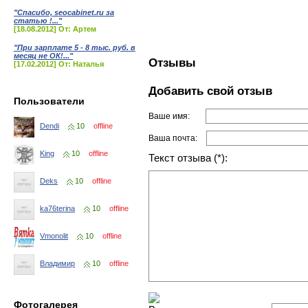
"Спасибо, seocabinet.ru за
статью !..."
[18.08.2012] От: Артем
"При зарплате 5 - 8 тыс. руб. в
месяц не ОК!..."
Отзывы
[17.02.2012] От: Наталья
Добавить свой отзыв
Пользователи
Ваше имя:
Dendi
10
offline
Ваша почта:
King
10
offline
Текст отзыва (*):
Deks
10
offline
ka76terina
10
offline
Vmonolit
10
offline
Владимир
10
offline
Фотогалерея