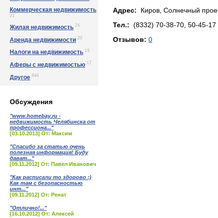
Коммерческая недвижимость
Адрес:
Киров, Сoлнeчный пpoeз
21
Тел.:
(8332) 70-38-70, 50-45-17
24
Жилая недвижимость
20
Отзывов:
0
Аренда недвижимости
19
Налоги на недвижимость
17
Аферы с недвижимостью
844
Другое
Обсуждения
"www.homebay.ru -
недвижимость Челябинска от
профессиона..."
[03.10.2013] От: Максим
"Спасибо за статью очень
полезная информация! Буду
дават..."
[09.11.2012] От: Павел Иванович
"Как расписали то здорово :)
Как там с безопасностью
инт..."
[09.11.2012] От: Ренат
"Отлично!..."
[16.10.2012] От: Алексей