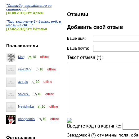
"Спасибо, seocabinet.ru за
статью !..."
[18.08.2012] От: Артем
Отзывы
"При зарплате 5 - 8 тыс. руб. в
месяц не ОК!..."
Добавить свой отзыв
[17.02.2012] От: Наталья
Ваше имя:
Пользователи
Ваша почта:
Текст отзыва (*):
King
10
offline
salex977
10
offline
avirpls
10
offline
Valeris_
10
offline
Nevidimka
10
offline
ehoggecris
10
offline
Введите код на картинке:
Звездочкой (*) отмечены поля, об
Фотогалерея