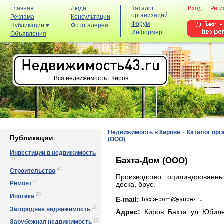
Главная
Люди
Каталог
Вход
Реги
организаций
Реклама
Консультации
Форум
Публикации
Фотогалерея
Информер
Объявления
Вся недвижимость г.Киров
Недвижимость в Кирове
−
Каталог орг
Публикации
(ООО)
Инвестиции в недвижимость
Бахта-Дом (ООО)
19
44
Строительство
Производство оцилиндрованны
9
Ремонт
доска, брус.
20
Ипотека
E-mail:
12
Загородная недвижимость
Адрес:
Киров, Бахта, ул. Юбилe
12
Зарубежная недвижимость