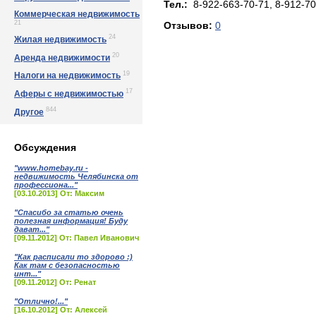
Тел.:
8-922-663-70-71, 8-912-70
Коммерческая недвижимость
21
Отзывов:
0
24
Жилая недвижимость
20
Аренда недвижимости
19
Налоги на недвижимость
17
Аферы с недвижимостью
844
Другое
Обсуждения
"www.homebay.ru -
недвижимость Челябинска от
профессиона..."
[03.10.2013] От: Максим
"Спасибо за статью очень
полезная информация! Буду
дават..."
[09.11.2012] От: Павел Иванович
"Как расписали то здорово :)
Как там с безопасностью
инт..."
[09.11.2012] От: Ренат
"Отлично!..."
[16.10.2012] От: Алексей