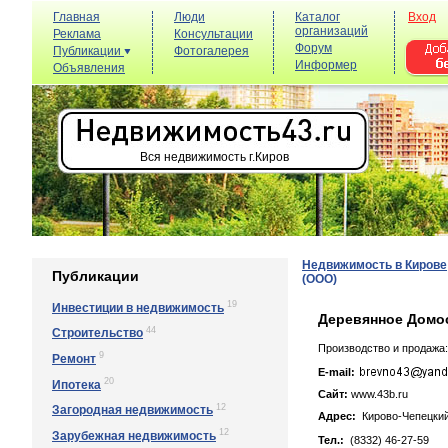
Главная
Люди
Каталог
Вход
организаций
Реклама
Консультации
Форум
Публикации
Фотогалерея
Информер
Объявления
Вся недвижимость г.Киров
Недвижимость в Кирове
Публикации
(ООО)
19
Инвестиции в недвижимость
Деревянное Домос
44
Строительство
Производство и продажа:
9
Ремонт
E-mail:
20
Ипотека
Сайт:
www.43b.ru
12
Загородная недвижимость
Адрес:
Кирово-Чепецкий
12
Зарубежная недвижимость
Тел.:
(8332) 46-27-59