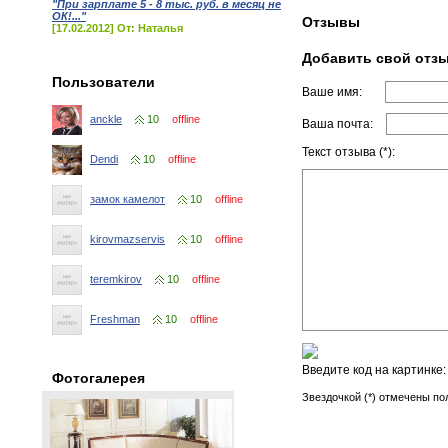
"При зарплате 5 - 8 тыс. руб. в месяц не
ОК!..."
Отзывы
[17.02.2012] От: Наталья
Добавить свой отз
Пользователи
Ваше имя:
anckle
10
offline
Ваша почта:
Текст отзыва (*):
Dendi
10
offline
замок камелот
10
offline
kirovmazservis
10
offline
teremkirov
10
offline
Freshman
10
offline
Введите код на картинке
Фотогалерея
Звездочкой (*) отмечены по