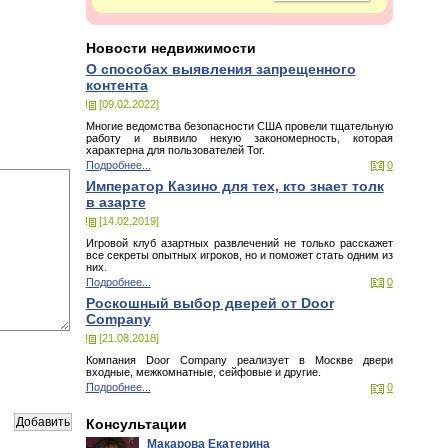
Новости недвижимости
О способах выявления запрещенного
контента
[09.02.2022]
Многие ведомства безопасности США провели тщательную
работу и выявило некую закономерность, которая
характерна для пользователей Tor.
Подробнее...
0
Император Казино для тех, кто знает толк
в азарте
[14.02.2019]
Игровой клуб азартных развлечений не только расскажет
все секреты опытных игроков, но и поможет стать одним из
них.
Подробнее...
0
Роскошный выбор дверей от Door
Company
[21.08.2018]
Компания Door Company реализует в Москве двери
входные, межкомнатные, сейфовые и другие.
Подробнее...
0
Консультации
Макарова Екатерина