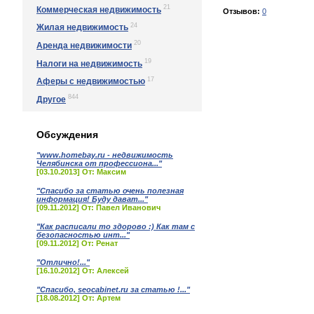
21
Коммерческая недвижимость
Отзывов:
0
24
Жилая недвижимость
20
Аренда недвижимости
19
Налоги на недвижимость
17
Аферы с недвижимостью
844
Другое
Обсуждения
"www.homebay.ru - недвижимость
Челябинска от профессиона..."
[03.10.2013] От: Максим
"Спасибо за статью очень полезная
информация! Буду дават..."
[09.11.2012] От: Павел Иванович
"Как расписали то здорово :) Как там с
безопасностью инт..."
[09.11.2012] От: Ренат
"Отлично!..."
[16.10.2012] От: Алексей
"Спасибо, seocabinet.ru за статью !..."
[18.08.2012] От: Артем