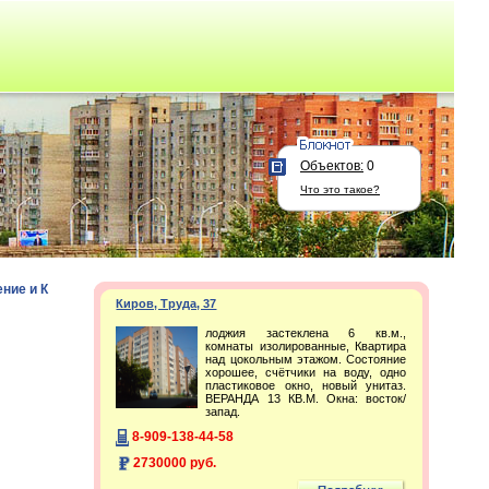
Объектов:
0
Что это такое?
ние и К
Киров, Труда, 37
лоджия застеклена 6 кв.м.,
комнаты изолированные, Квартира
над цокольным этажом. Состояние
хорошее, счётчики на воду, одно
пластиковое окно, новый унитаз.
ВЕРАНДА 13 КВ.М. Окна: восток/
запад.
8-909-138-44-58
2730000 руб.