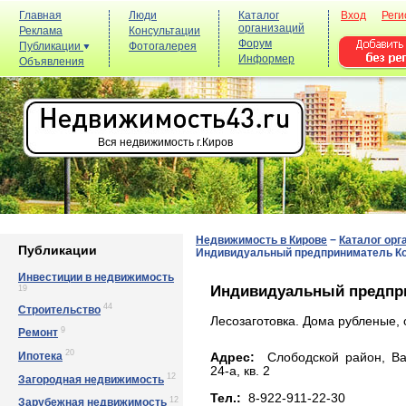
Главная
Люди
Каталог
Вход
Реги
организаций
Реклама
Консультации
Форум
Публикации
Фотогалерея
Информер
Объявления
Вся недвижимость г.Киров
Недвижимость в Кирове
−
Каталог орг
Публикации
Индивидуальный предприниматель Ко
Инвестиции в недвижимость
Индивидуальный предпри
19
44
Строительство
Лесозаготовка. Дома рубленые, 
9
Ремонт
20
Ипотека
Адрес:
Слободской район, Вах
24-a, кв. 2
12
Загородная недвижимость
Тел.:
8-922-911-22-30
12
Зарубежная недвижимость