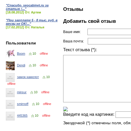
"Спасибо, seocabinet.ru за
Отзывы
статью !..."
[18.08.2012] От: Артем
Добавить свой отзыв
"При зарплате 5 - 8 тыс. руб. в
месяц не ОК!..."
[17.02.2012] От: Наталья
Ваше имя:
Ваша почта:
Пользователи
Текст отзыва (*):
Boom
10
offline
Dendi
10
offline
замок камелот
10
offline
minsur
10
offline
smirnoff
10
offline
Введите код на картинке:
445365
10
offline
Звездочкой (*) отмечены поля, об