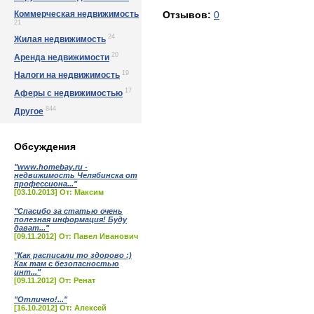
Коммерческая недвижимость
Отзывов:
0
21
24
Жилая недвижимость
20
Аренда недвижимости
19
Налоги на недвижимость
17
Аферы с недвижимостью
844
Другое
Обсуждения
"www.homebay.ru -
недвижимость Челябинска от
профессиона..."
[03.10.2013] От: Максим
"Спасибо за статью очень
полезная информация! Буду
дават..."
[09.11.2012] От: Павел Иванович
"Как расписали то здорово :)
Как там с безопасностью
инт..."
[09.11.2012] От: Ренат
"Отлично!..."
[16.10.2012] От: Алексей