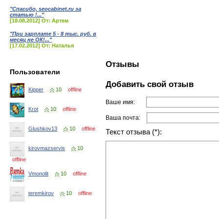
"Спасибо, seocabinet.ru за
статью !..."
[18.08.2012] От: Артем
"При зарплате 5 - 8 тыс. руб. в
месяц не ОК!..."
[17.02.2012] От: Наталья
Отзывы
Пользователи
Добавить свой отзыв
Kipper
10
offline
Ваше имя:
Krot
10
offline
Ваша почта:
Glushkov13
10
offline
Текст отзыва (*):
kirovmazservis
10
offline
Vmonolit
10
offline
teremkirov
10
offline