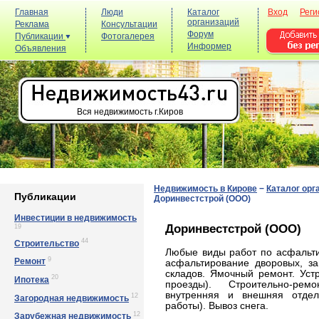
Главная
Люди
Каталог
Вход
Реги
организаций
Реклама
Консультации
Форум
Публикации
Фотогалерея
Информер
Объявления
Вся недвижимость г.Киров
Недвижимость в Кирове
−
Каталог орг
Публикации
Доринвестстрой (ООО)
Инвестиции в недвижимость
Доринвестстрой (ООО)
19
44
Строительство
Любые виды работ по асфальти
9
Ремонт
асфальтирование дворовых, за
складов. Ямочный ремонт. Уст
20
Ипотека
проезды). Строительно-ре
внутренняя и внешняя отдел
12
Загородная недвижимость
работы). Вывоз снега.
12
Зарубежная недвижимость