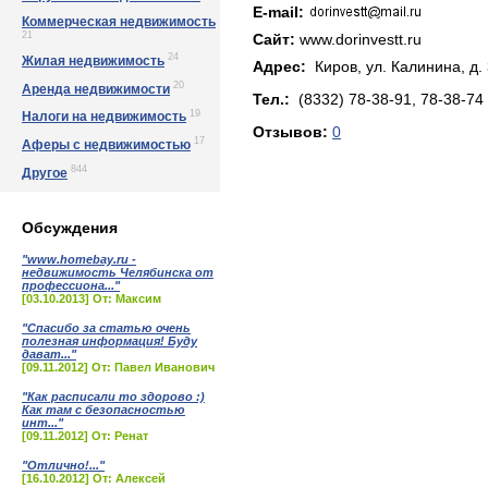
E-mail:
Коммерческая недвижимость
21
Сайт:
www.dorinvestt.ru
24
Жилая недвижимость
Адрес:
Киров, ул. Кaлининa, д.
20
Аренда недвижимости
Тел.:
(8332) 78-38-91, 78-38-74
19
Налоги на недвижимость
Отзывов:
0
17
Аферы с недвижимостью
844
Другое
Обсуждения
"www.homebay.ru -
недвижимость Челябинска от
профессиона..."
[03.10.2013] От: Максим
"Спасибо за статью очень
полезная информация! Буду
дават..."
[09.11.2012] От: Павел Иванович
"Как расписали то здорово :)
Как там с безопасностью
инт..."
[09.11.2012] От: Ренат
"Отлично!..."
[16.10.2012] От: Алексей