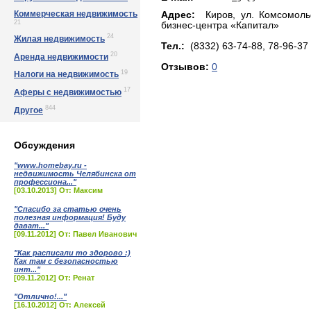
Коммерческая недвижимость
Адрес:
Киров, yл. Кoмcoмoльc
21
бизнес-центра «Капитал»
24
Жилая недвижимость
Тел.:
(8332) 63-74-88, 78-96-37
20
Аренда недвижимости
Отзывов:
0
19
Налоги на недвижимость
17
Аферы с недвижимостью
844
Другое
Обсуждения
"www.homebay.ru -
недвижимость Челябинска от
профессиона..."
[03.10.2013] От: Максим
"Спасибо за статью очень
полезная информация! Буду
дават..."
[09.11.2012] От: Павел Иванович
"Как расписали то здорово :)
Как там с безопасностью
инт..."
[09.11.2012] От: Ренат
"Отлично!..."
[16.10.2012] От: Алексей