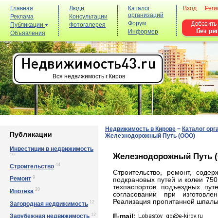
Главная
Люди
Каталог
Вход
Реги
организаций
Реклама
Консультации
Форум
Публикации
Фотогалерея
Информер
Объявления
Вся недвижимость г.Киров
Недвижимость в Кирове
−
Каталог орг
Публикации
Железнодорожный Путь (ООО)
Инвестиции в недвижимость
Железнодорожный Путь 
19
44
Строительство
Строительство, ремонт, соде
9
Ремонт
подкрановых путей и колеи 75
техпаспортов подъездных пут
20
Ипотека
согласовании при изготовле
Реализация пропитанной шпалы 
12
Загородная недвижимость
12
E-mail:
Зарубежная недвижимость