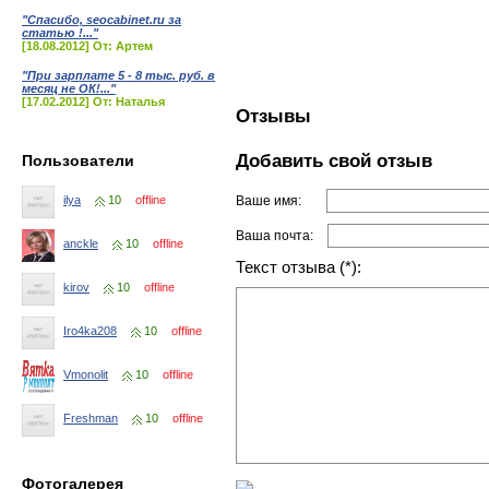
"Спасибо, seocabinet.ru за
статью !..."
[18.08.2012] От: Артем
"При зарплате 5 - 8 тыс. руб. в
месяц не ОК!..."
[17.02.2012] От: Наталья
Отзывы
Добавить свой отзыв
Пользователи
Ваше имя:
ilya
10
offline
Ваша почта:
anckle
10
offline
Текст отзыва (*):
kirov
10
offline
Iro4ka208
10
offline
Vmonolit
10
offline
Freshman
10
offline
Фотогалерея