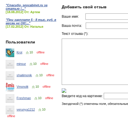
"Спасибо, seocabinet.ru за
Добавить свой отзыв
статью !..."
[18.08.2012] От: Артем
Ваше имя:
"При зарплате 5 - 8 тыс. руб. в
месяц не ОК!..."
Ваша почта:
[17.02.2012] От: Наталья
Текст отзыва (*):
Пользователи
Krot
10
offline
minsur
10
offline
shaitimonik
10
offline
Vmonolit
10
offline
Введите код на картинке:
Freshman
10
offline
Звездочкой (*) отмечены поля, обязательные
verunya1212
10
offline