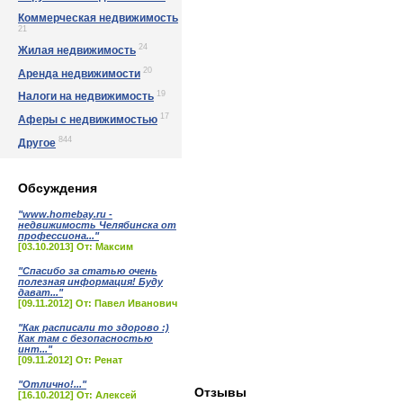
Коммерческая недвижимость
21
24
Жилая недвижимость
20
Аренда недвижимости
19
Налоги на недвижимость
17
Аферы с недвижимостью
844
Другое
Обсуждения
"www.homebay.ru -
недвижимость Челябинска от
профессиона..."
[03.10.2013] От: Максим
"Спасибо за статью очень
полезная информация! Буду
дават..."
[09.11.2012] От: Павел Иванович
"Как расписали то здорово :)
Как там с безопасностью
инт..."
[09.11.2012] От: Ренат
"Отлично!..."
Отзывы
[16.10.2012] От: Алексей