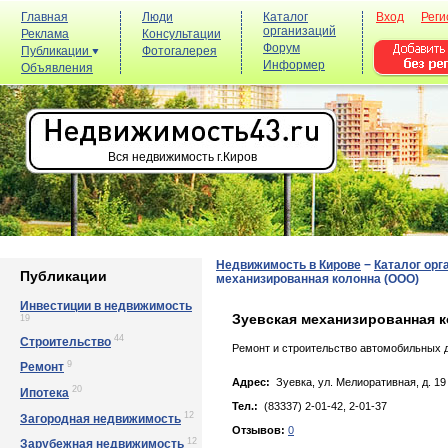
Главная
Люди
Каталог
Вход
Реги
организаций
Реклама
Консультации
Форум
Публикации
Фотогалерея
Информер
Объявления
Вся недвижимость г.Киров
Недвижимость в Кирове
−
Каталог орг
Публикации
механизированная колонна (ООО)
Инвестиции в недвижимость
Зуевская механизированная к
19
44
Строительство
Ремонт и строительство автомобильных д
9
Ремонт
Адрес:
Зуевка, yл. Мeлиopaтивнaя, д. 19
20
Ипотека
Тел.:
(83337) 2-01-42, 2-01-37
12
Загородная недвижимость
Отзывов:
0
12
Зарубежная недвижимость