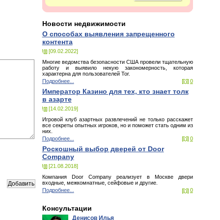
Новости недвижимости
О способах выявления запрещенного
контента
[09.02.2022]
Многие ведомства безопасности США провели тщательную
работу и выявило некую закономерность, которая
характерна для пользователей Tor.
Подробнее...
0
Император Казино для тех, кто знает толк
в азарте
[14.02.2019]
Игровой клуб азартных развлечений не только расскажет
все секреты опытных игроков, но и поможет стать одним из
них.
Подробнее...
0
Роскошный выбор дверей от Door
Company
[21.08.2018]
Компания Door Company реализует в Москве двери
входные, межкомнатные, сейфовые и другие.
Подробнее...
0
Консультации
Денисов Илья