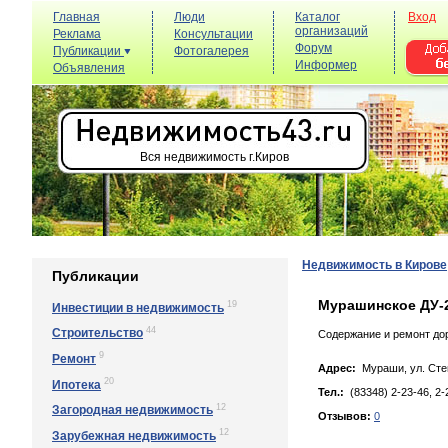
Главная
Люди
Каталог
Вход
организаций
Реклама
Консультации
Форум
Публикации
Фотогалерея
Информер
Объявления
Вся недвижимость г.Киров
Недвижимость в Кирове
Публикации
Мурашинское ДУ-
19
Инвестиции в недвижимость
44
Строительство
Содержание и ремонт дор
9
Ремонт
Адрес:
Мураши, ул. Стeп
20
Ипотека
Тел.:
(83348) 2-23-46, 2-
12
Загородная недвижимость
Отзывов:
0
12
Зарубежная недвижимость