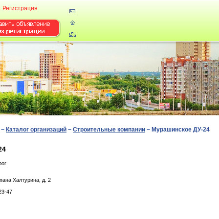
Регистрация
−
Каталог организаций
−
Строительные компании
−
Мурашинское ДУ-24
24
ог.
aнa Хaлтуpинa, д. 2
23-47