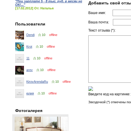
"При зарплате 5 - 8 тыс. руб. в месяц не
Добавить свой отз
ОК!..."
[17.02.2012] От: Наталья
Ваше имя:
Ваша почта:
Пользователи
Текст отзыва (*):
Dendi
10
offline
Krot
10
offline
11
10
offline
arev
10
offline
KirovArendaRu
10
offline
юлия
10
offline
Введите код на картинке
Звездочкой (*) отмечены по
Фотогалерея