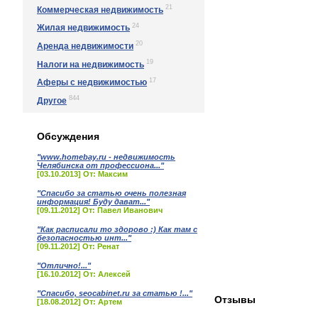
21
Коммерческая недвижимость
24
Жилая недвижимость
20
Аренда недвижимости
19
Налоги на недвижимость
17
Аферы с недвижимостью
844
Другое
Обсуждения
"www.homebay.ru - недвижимость
Челябинска от профессиона..."
[03.10.2013] От: Максим
"Спасибо за статью очень полезная
информация! Буду дават..."
[09.11.2012] От: Павел Иванович
"Как расписали то здорово :) Как там с
безопасностью инт..."
[09.11.2012] От: Ренат
"Отлично!..."
[16.10.2012] От: Алексей
"Спасибо, seocabinet.ru за статью !..."
Отзывы
[18.08.2012] От: Артем