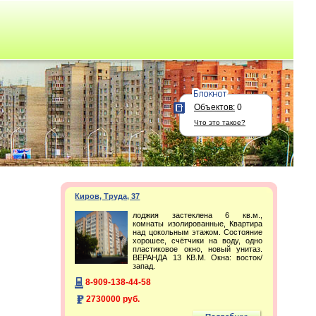
Объектов:
0
Что это такое?
Киров, Труда, 37
лоджия застеклена 6 кв.м.,
комнаты изолированные, Квартира
над цокольным этажом. Состояние
хорошее, счётчики на воду, одно
пластиковое окно, новый унитаз.
ВЕРАНДА 13 КВ.М. Окна: восток/
запад.
8-909-138-44-58
2730000 руб.