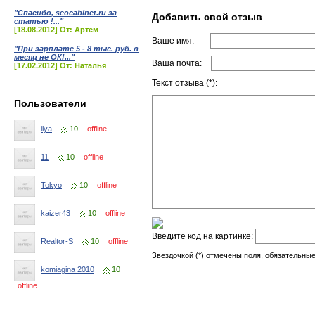
"Спасибо, seocabinet.ru за
Добавить свой отзыв
статью !..."
[18.08.2012] От: Артем
Ваше имя:
"При зарплате 5 - 8 тыс. руб. в
месяц не ОК!..."
Ваша почта:
[17.02.2012] От: Наталья
Текст отзыва (*):
Пользователи
ilya
10
offline
11
10
offline
Tokyo
10
offline
kaizer43
10
offline
Введите код на картинке:
Realtor-S
10
offline
Звездочкой (*) отмечены поля, обязательные
komiagina 2010
10
offline