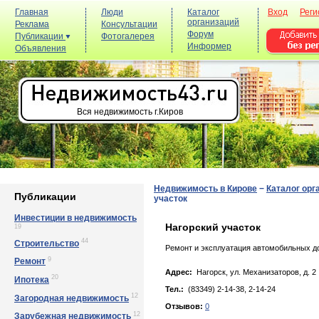
Главная
Люди
Каталог
Вход
Реги
организаций
Реклама
Консультации
Форум
Публикации
Фотогалерея
Информер
Объявления
Вся недвижимость г.Киров
Недвижимость в Кирове
−
Каталог орг
Публикации
участок
Инвестиции в недвижимость
Нагорский участок
19
44
Строительство
Ремонт и эксплуатация автомобильных до
9
Ремонт
Адрес:
Нагорск, yл. Мexaнизaтopoв, д. 2
20
Ипотека
Тел.:
(83349) 2-14-38, 2-14-24
12
Загородная недвижимость
Отзывов:
0
12
Зарубежная недвижимость