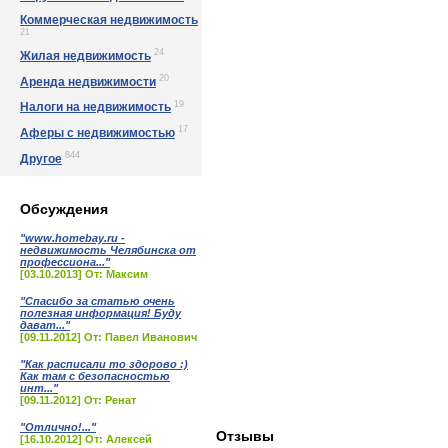
Коммерческая недвижимость
21
24
Жилая недвижимость
20
Аренда недвижимости
19
Налоги на недвижимость
17
Аферы с недвижимостью
844
Другое
Обсуждения
"www.homebay.ru -
недвижимость Челябинска от
профессиона..."
[03.10.2013] От: Максим
"Спасибо за статью очень
полезная информация! Буду
дават..."
[09.11.2012] От: Павел Иванович
"Как расписали то здорово :)
Как там с безопасностью
инт..."
[09.11.2012] От: Ренат
"Отлично!..."
Отзывы
[16.10.2012] От: Алексей