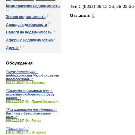
Коммерческая недвижимость
Тел.:
(8332) 36-13-36, 36-33-36
21
Отзывов:
1
24
Жилая недвижимость
20
Аренда недвижимости
19
Налоги на недвижимость
17
Аферы с недвижимостью
844
Другое
Обсуждения
"www.homebay.ru -
недвижимость Челябинска от
профессиона..."
[03.10.2013] От: Максим
"Спасибо за статью очень
полезная информация! Буду
дават..."
[09.11.2012] От: Павел Иванович
"Как расписали то здорово :)
Как там с безопасностью
инт..."
[09.11.2012] От: Ренат
"Отлично!..."
[16.10.2012] От: Алексей