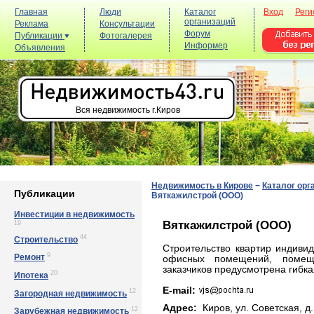
Главная
Люди
Каталог
Вход
Реги
организаций
Реклама
Консультации
Форум
Публикации
Фотогалерея
Информер
Объявления
Вся недвижимость г.Киров
Недвижимость в Кирове
−
Каталог орг
Публикации
Вяткажилстрой (ООО)
Инвестиции в недвижимость
Вяткажилстрой (ООО)
19
44
Строительство
Строительство квартир индиви
9
Ремонт
офисных помещений, помещ
заказчиков предусмотрена гибка
20
Ипотека
E-mail:
12
Загородная недвижимость
Адрес:
Киров, yл. Сoвeтcкaя, д.
12
Зарубежная недвижимость