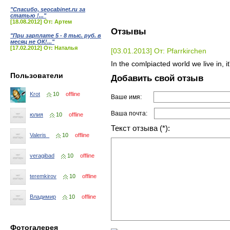
"Спасибо, seocabinet.ru за
статью !..."
[18.08.2012] От: Артем
Отзывы
"При зарплате 5 - 8 тыс. руб. в
месяц не ОК!..."
[17.02.2012] От: Наталья
[03.01.2013] От: Pfarrkirchen
In the comlpiacted world we live in, i
Пользователи
Добавить свой отзыв
Krot
10
offline
Ваше имя:
Ваша почта:
юлия
10
offline
Текст отзыва (*):
Valeris_
10
offline
veragibad
10
offline
teremkirov
10
offline
Владимир
10
offline
Фотогалерея