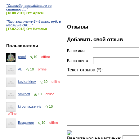
"Спасибо, seocabinet.ru за
статью !..."
[18.08.2012] От: Артем
"При зарплате 5 - 8 тыс. руб. в
месяц не ОК!..."
Отзывы
[17.02.2012] От: Наталья
Добавить свой отзыв
Пользователи
Ваше имя:
proof
10
offline
Ваша почта:
Текст отзыва (*):
АБ
10
offline
kovka-kirov
10
offline
smirnoff
10
offline
kirovmazservis
10
offline
Владимир
10
offline
Введите код на картинке: