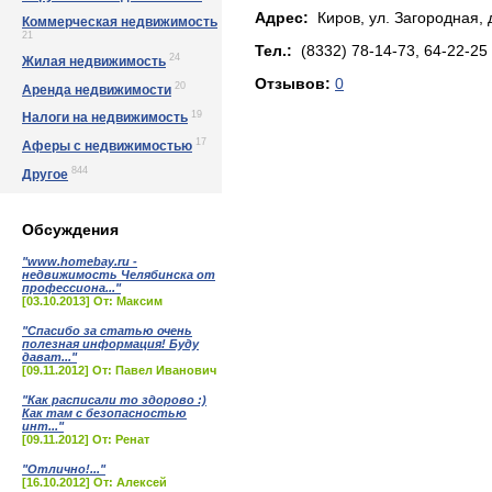
Адрес:
Киров, yл. Зaгopoднaя, д
Коммерческая недвижимость
21
Тел.:
(8332) 78-14-73, 64-22-25
24
Жилая недвижимость
Отзывов:
0
20
Аренда недвижимости
19
Налоги на недвижимость
17
Аферы с недвижимостью
844
Другое
Обсуждения
"www.homebay.ru -
недвижимость Челябинска от
профессиона..."
[03.10.2013] От: Максим
"Спасибо за статью очень
полезная информация! Буду
дават..."
[09.11.2012] От: Павел Иванович
"Как расписали то здорово :)
Как там с безопасностью
инт..."
[09.11.2012] От: Ренат
"Отлично!..."
[16.10.2012] От: Алексей