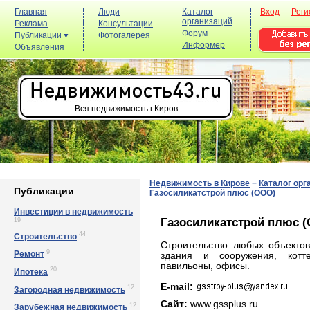
Главная
Люди
Каталог
Вход
Реги
организаций
Реклама
Консультации
Форум
Публикации
Фотогалерея
Информер
Объявления
Вся недвижимость г.Киров
Недвижимость в Кирове
−
Каталог орг
Публикации
Газосиликатстрой плюс (ООО)
Инвестиции в недвижимость
Газосиликатстрой плюс 
19
44
Строительство
Строительство любых объекто
9
Ремонт
здания и сооружения, котт
павильоны, офисы.
20
Ипотека
E-mail:
12
Загородная недвижимость
Сайт:
www.gssplus.ru
12
Зарубежная недвижимость