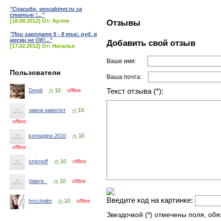
"Спасибо, seocabinet.ru за
статью !..."
[18.08.2012] От: Артем
Отзывы
"При зарплате 5 - 8 тыс. руб. в
месяц не ОК!..."
Добавить свой отзыв
[17.02.2012] От: Наталья
Ваше имя:
Пользователи
Ваша почта:
Текст отзыва (*):
Dendi
10
offline
замок камелот
10
offline
komiagina 2010
10
offline
smirnoff
10
offline
Valeris_
10
offline
Введите код на картинке:
hrschgilm
10
offline
Звездочкой (*) отмечены поля, об