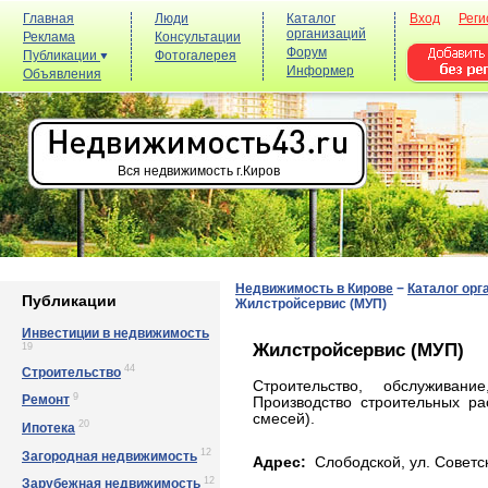
Главная
Люди
Каталог
Вход
Реги
организаций
Реклама
Консультации
Форум
Публикации
Фотогалерея
Информер
Объявления
Вся недвижимость г.Киров
Недвижимость в Кирове
−
Каталог орг
Публикации
Жилстройсервис (МУП)
Инвестиции в недвижимость
Жилстройсервис (МУП)
19
44
Строительство
Строительство, обслуживани
9
Ремонт
Производство строительных ра
смесей).
20
Ипотека
12
Загородная недвижимость
Адрес:
Слободской, yл. Сoвeтcк
12
Зарубежная недвижимость