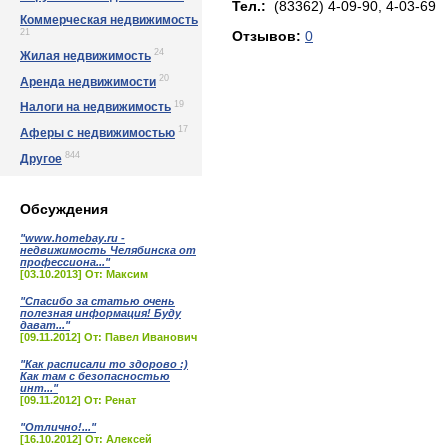
Тел.:
(83362) 4-09-90, 4-03-69
Коммерческая недвижимость
21
Отзывов:
0
24
Жилая недвижимость
20
Аренда недвижимости
19
Налоги на недвижимость
17
Аферы с недвижимостью
844
Другое
Обсуждения
"www.homebay.ru -
недвижимость Челябинска от
профессиона..."
[03.10.2013] От: Максим
"Спасибо за статью очень
полезная информация! Буду
дават..."
[09.11.2012] От: Павел Иванович
"Как расписали то здорово :)
Как там с безопасностью
инт..."
[09.11.2012] От: Ренат
"Отлично!..."
[16.10.2012] От: Алексей