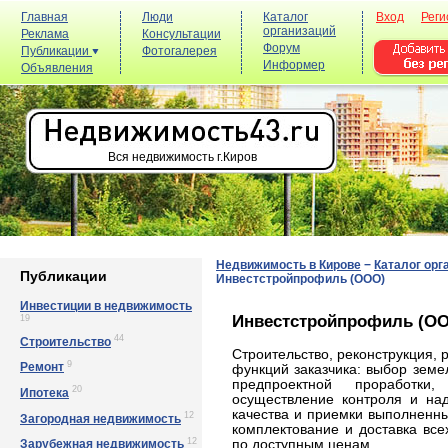
Главная
Люди
Каталог
Вход
Реги
организаций
Реклама
Консультации
Форум
Публикации
Фотогалерея
Информер
Объявления
Вся недвижимость г.Киров
Недвижимость в Кирове
−
Каталог орг
Публикации
Инвестстройпрофиль (ООО)
Инвестиции в недвижимость
Инвестстройпрофиль (О
19
44
Строительство
Строительство, реконструкция,
9
Ремонт
функций заказчика: выбор земел
предпроектной проработки
20
Ипотека
осуществление контроля и над
качества и приемки выполненны
12
Загородная недвижимость
комплектование и доставка вс
12
по доступным ценам.
Зарубежная недвижимость