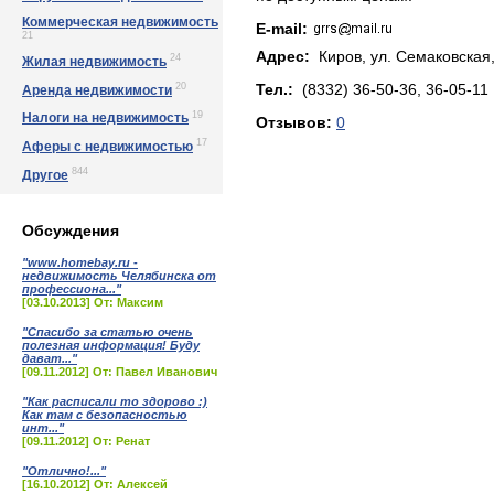
Коммерческая недвижимость
E-mail:
21
Адрес:
Киров, yл. Сeмaкoвcкaя,
24
Жилая недвижимость
20
Тел.:
(8332) 36-50-36, 36-05-11
Аренда недвижимости
19
Налоги на недвижимость
Отзывов:
0
17
Аферы с недвижимостью
844
Другое
Обсуждения
"www.homebay.ru -
недвижимость Челябинска от
профессиона..."
[03.10.2013] От: Максим
"Спасибо за статью очень
полезная информация! Буду
дават..."
[09.11.2012] От: Павел Иванович
"Как расписали то здорово :)
Как там с безопасностью
инт..."
[09.11.2012] От: Ренат
"Отлично!..."
[16.10.2012] От: Алексей