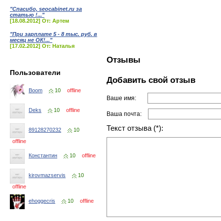
"Спасибо, seocabinet.ru за
статью !..."
[18.08.2012] От: Артем
"При зарплате 5 - 8 тыс. руб. в
месяц не ОК!..."
[17.02.2012] От: Наталья
Отзывы
Пользователи
Добавить свой отзыв
Boom
10
offline
Ваше имя:
Deks
10
offline
Ваша почта:
Текст отзыва (*):
89128270232
10
offline
Константин
10
offline
kirovmazservis
10
offline
ehoggecris
10
offline