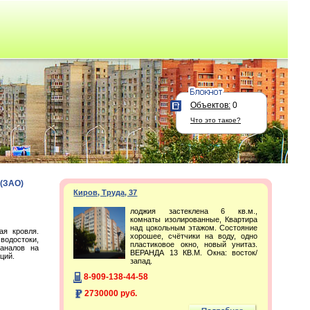
Объектов:
0
Что это такое?
(ЗАО)
Киров, Труда, 37
лоджия застеклена 6 кв.м.,
комнаты изолированные, Квартира
над цокольным этажом. Состояние
ая кровля.
хорошее, счётчики на воду, одно
водостоки,
пластиковое окно, новый унитаз.
каналов на
ВЕРАНДА 13 КВ.М. Окна: восток/
ций.
запад.
8-909-138-44-58
2730000 руб.