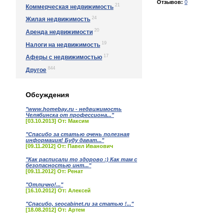
Отзывов:
0
21
Коммерческая недвижимость
24
Жилая недвижимость
20
Аренда недвижимости
19
Налоги на недвижимость
17
Аферы с недвижимостью
844
Другое
Обсуждения
"www.homebay.ru - недвижимость
Челябинска от профессиона..."
[03.10.2013] От: Максим
"Спасибо за статью очень полезная
информация! Буду дават..."
[09.11.2012] От: Павел Иванович
"Как расписали то здорово :) Как там с
безопасностью инт..."
[09.11.2012] От: Ренат
"Отлично!..."
[16.10.2012] От: Алексей
"Спасибо, seocabinet.ru за статью !..."
[18.08.2012] От: Артем