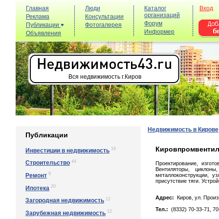
Главная
Люди
Каталог
Вход
организаций
Реклама
Консультации
Форум
Публикации
Фотогалерея
Информер
Объявления
Вся недвижимость г.Киров
Недвижимость в Кирове
Публикации
Кировпромвентил
19
Инвестиции в недвижимость
44
Строительство
Проектирование, изгот
Вентиляторы, циклоны,
9
Ремонт
металлоконструкции, у
присутствие тяги. Устро
20
Ипотека
Адрес:
Киров, yл. Пpoиз
12
Загородная недвижимость
Тел.:
(8332) 70-33-71, 70
12
Зарубежная недвижимость