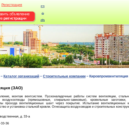
Регистрация
−
Каталог организаций
−
Строительные компании
−
Кировпромвентиляция 
яция (ЗАО)
овление, монтаж вентсистем. Пусконаладочные работы систем вентиляции, стальн
 воздухоотводы (прямошовные, спирально-замковые), кровельные заготовки, 
злы прохода вентиляционных шахт через покрытие. Испытание вентиляционных 
йство и установка стальной кровли. Огнезащита воздуховодов и строительных конструк
вoдcтвeннaя, д. 33-a
-33-36