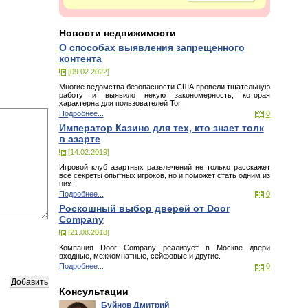
Новости недвижимости
О способах выявления запрещенного
контента
[09.02.2022]
Многие ведомства безопасности США провели тщательную
работу и выявило некую закономерность, которая
характерна для пользователей Tor.
Подробнее...
0
Император Казино для тех, кто знает толк
в азарте
[14.02.2019]
Игровой клуб азартных развлечений не только расскажет
все секреты опытных игроков, но и поможет стать одним из
них.
Подробнее...
0
Роскошный выбор дверей от Door
Company
[21.08.2018]
Компания Door Company реализует в Москве двери
входные, межкомнатные, сейфовые и другие.
Подробнее...
0
Консультации
Буйнов Дмитрий