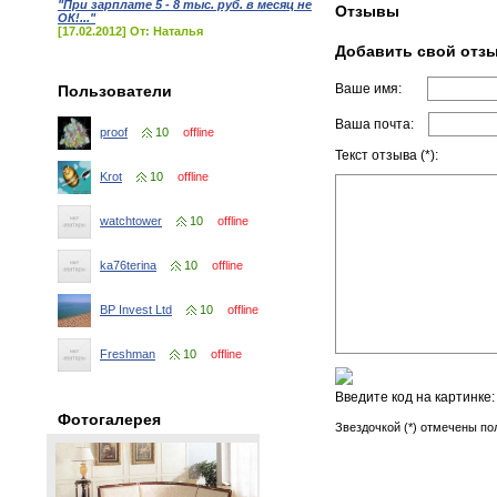
"При зарплате 5 - 8 тыс. руб. в месяц не
Отзывы
ОК!..."
[17.02.2012] От: Наталья
Добавить свой отз
Ваше имя:
Пользователи
Ваша почта:
proof
10
offline
Текст отзыва (*):
Krot
10
offline
watchtower
10
offline
ka76terina
10
offline
BP Invest Ltd
10
offline
Freshman
10
offline
Введите код на картинке
Фотогалерея
Звездочкой (*) отмечены по