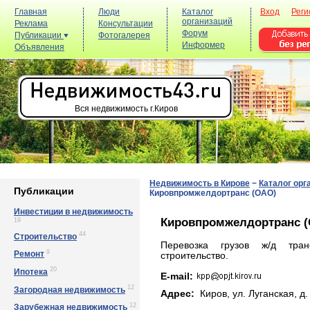
Главная
Люди
Каталог
Вход
Реги
организаций
Реклама
Консультации
Форум
Публикации
Фотогалерея
Информер
Объявления
Вся недвижимость г.Киров
Недвижимость в Кирове
−
Каталог орг
Публикации
Кировпромжелдортранс (ОАО)
Инвестиции в недвижимость
Кировпромжелдортранс 
19
44
Строительство
Перевозка грузов ж/д тран
9
Ремонт
строительство.
20
Ипотека
E-mail:
12
Загородная недвижимость
Адрес:
Киров, ул. Лугaнcкaя, д.
12
Зарубежная недвижимость