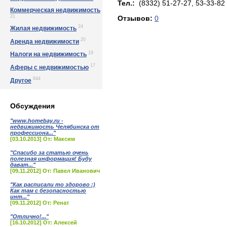
Тел.:
(8332) 51-27-27, 53-33-82
Коммерческая недвижимость
21
Отзывов:
0
24
Жилая недвижимость
20
Аренда недвижимости
19
Налоги на недвижимость
17
Аферы с недвижимостью
844
Другое
Обсуждения
"www.homebay.ru -
недвижимость Челябинска от
профессиона..."
[03.10.2013] От: Максим
"Спасибо за статью очень
полезная информация! Буду
дават..."
[09.11.2012] От: Павел Иванович
"Как расписали то здорово :)
Как там с безопасностью
инт..."
[09.11.2012] От: Ренат
"Отлично!..."
[16.10.2012] От: Алексей