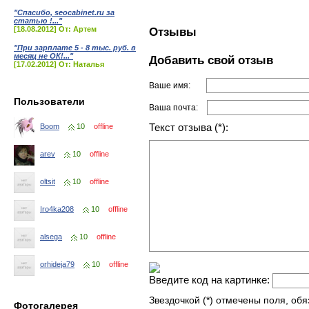
"Спасибо, seocabinet.ru за
статью !..."
[18.08.2012] От: Артем
Отзывы
"При зарплате 5 - 8 тыс. руб. в
месяц не ОК!..."
Добавить свой отзыв
[17.02.2012] От: Наталья
Ваше имя:
Пользователи
Ваша почта:
Текст отзыва (*):
Boom
10
offline
arev
10
offline
oltsit
10
offline
Iro4ka208
10
offline
alsega
10
offline
orhideja79
10
offline
Введите код на картинке:
Звездочкой (*) отмечены поля, об
Фотогалерея