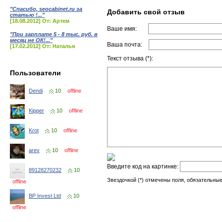
"Спасибо, seocabinet.ru за
Добавить свой отзыв
статью !..."
[18.08.2012] От: Артем
Ваше имя:
"При зарплате 5 - 8 тыс. руб. в
месяц не ОК!..."
Ваша почта:
[17.02.2012] От: Наталья
Текст отзыва (*):
Пользователи
Dendi
10
offline
Kipper
10
offline
Krot
10
offline
arev
10
offline
Введите код на картинке:
89128270232
10
Звездочкой (*) отмечены поля, обязательные
offline
BP Invest Ltd
10
offline