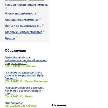
Коммерческая недвижимость
21
24
Жилая недвижимость
20
Аренда недвижимости
19
Налоги на недвижимость
17
Аферы с недвижимостью
844
Другое
Обсуждения
"www.homebay.ru -
недвижимость Челябинска от
профессиона..."
[03.10.2013] От: Максим
"Спасибо за статью очень
полезная информация! Буду
дават..."
[09.11.2012] От: Павел Иванович
"Как расписали то здорово :)
Как там с безопасностью
инт..."
[09.11.2012] От: Ренат
"Отлично!..."
Отзывы
[16.10.2012] От: Алексей