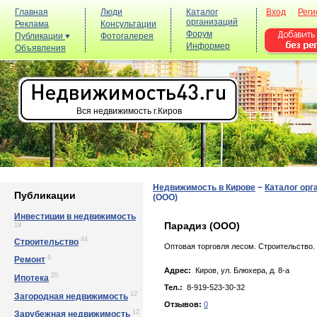
Главная
Люди
Каталог
Вход
Реги
организаций
Реклама
Консультации
Форум
Публикации
Фотогалерея
Информер
Объявления
Вся недвижимость г.Киров
Недвижимость в Кирове
−
Каталог орг
Публикации
(ООО)
Инвестиции в недвижимость
Парадиз (ООО)
19
44
Строительство
Оптовая торговля лесом. Строительство.
9
Ремонт
Адрес:
Киров, ул. Блюхepa, д. 8-a
20
Ипотека
Тел.:
8-919-523-30-32
12
Загородная недвижимость
Отзывов:
0
12
Зарубежная недвижимость