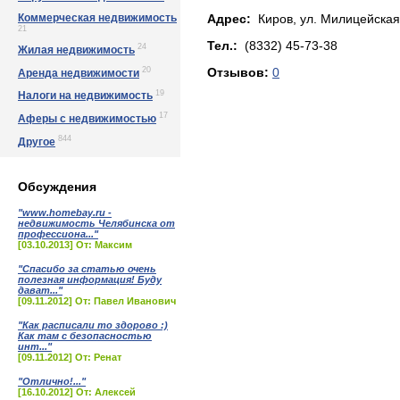
Коммерческая недвижимость
Адрес:
Киров, ул. Милицeйcкaя,
21
Тел.:
(8332) 45-73-38
24
Жилая недвижимость
20
Отзывов:
0
Аренда недвижимости
19
Налоги на недвижимость
17
Аферы с недвижимостью
844
Другое
Обсуждения
"www.homebay.ru -
недвижимость Челябинска от
профессиона..."
[03.10.2013] От: Максим
"Спасибо за статью очень
полезная информация! Буду
дават..."
[09.11.2012] От: Павел Иванович
"Как расписали то здорово :)
Как там с безопасностью
инт..."
[09.11.2012] От: Ренат
"Отлично!..."
[16.10.2012] От: Алексей