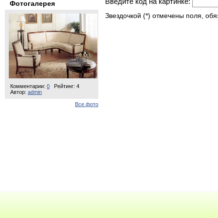
Введите код на картинке:
Фотогалерея
Звездочкой (*) отмечены поля, об
Комментарии:
0
Рейтинг: 4
Автор:
admin
Все фото