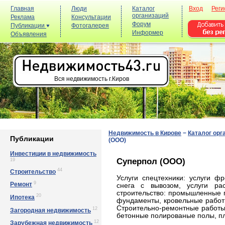
Главная
Люди
Каталог
Вход
Реги
организаций
Реклама
Консультации
Форум
Публикации
Фотогалерея
Информер
Объявления
Вся недвижимость г.Киров
Недвижимость в Кирове
−
Каталог орг
Публикации
(ООО)
Инвестиции в недвижимость
Суперпол (ООО)
19
44
Строительство
Услуги спецтехники: услуги ф
9
Ремонт
снега с вывозом, услуги рас
строительство: промышленные 
20
Ипотека
фундаменты, кровельные работы
Строительно-ремонтные работы
12
Загородная недвижимость
бетонные полированые полы, п
12
Зарубежная недвижимость