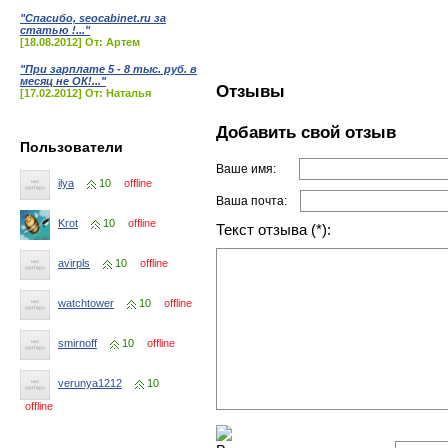
"Спасибо, seocabinet.ru за
статью !..."
[18.08.2012] От: Артем
"При зарплате 5 - 8 тыс. руб. в
месяц не ОК!..."
Отзывы
[17.02.2012] От: Наталья
Добавить свой отзыв
Пользователи
Ваше имя:
ilya
10
offline
Ваша почта:
Krot
10
offline
Текст отзыва (*):
avirpls
10
offline
watchtower
10
offline
smirnoff
10
offline
verunya1212
10
offline