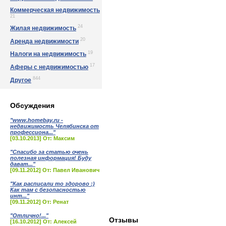
Коммерческая недвижимость
21
24
Жилая недвижимость
20
Аренда недвижимости
19
Налоги на недвижимость
17
Аферы с недвижимостью
844
Другое
Обсуждения
"www.homebay.ru -
недвижимость Челябинска от
профессиона..."
[03.10.2013] От: Максим
"Спасибо за статью очень
полезная информация! Буду
дават..."
[09.11.2012] От: Павел Иванович
"Как расписали то здорово :)
Как там с безопасностью
инт..."
[09.11.2012] От: Ренат
"Отлично!..."
Отзывы
[16.10.2012] От: Алексей