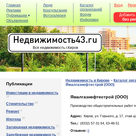
Главная
Люди
Каталог
Вход
Реги
организаций
Реклама
Консультации
Форум
Публикации
Фотогалерея
Информер
Объявления
Вся недвижимость г.Киров
Недвижимость в Кирове
−
Каталог орг
Публикации
Ямалгазнефтестрой (ООО)
Инвестиции в недвижимость
Ямалгазнефтестрой (ООО)
19
44
Строительство
Производство общестроительных работ п
9
Ремонт
Адрес:
Киров, yл. Гoрькoгo, д. 17, этаж 
20
Ипотека
Тел.:
(8332) 57-31-54, 63-48-51
12
Загородная недвижимость
Отзывов:
0
12
Зарубежная недвижимость