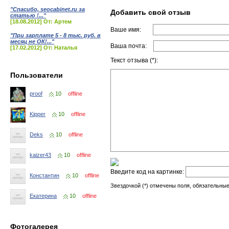
"Спасибо, seocabinet.ru за
Добавить свой отзыв
статью !..."
[18.08.2012] От: Артем
Ваше имя:
"При зарплате 5 - 8 тыс. руб. в
месяц не ОК!..."
Ваша почта:
[17.02.2012] От: Наталья
Текст отзыва (*):
Пользователи
proof
10
offline
Kipper
10
offline
Deks
10
offline
kaizer43
10
offline
Введите код на картинке:
Константин
10
offline
Звездочкой (*) отмечены поля, обязательные
Екатерина
10
offline
Фотогалерея