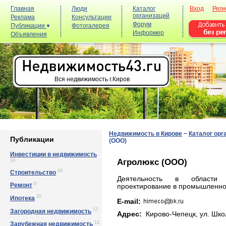
Главная
Люди
Каталог
Вход
Реги
организаций
Реклама
Консультации
Форум
Публикации
Фотогалерея
Информер
Объявления
Вся недвижимость г.Киров
Недвижимость в Кирове
−
Каталог орг
Публикации
(ООО)
Инвестиции в недвижимость
Агролюкс (ООО)
19
44
Строительство
Деятельность в области а
9
Ремонт
проектирование в промышленнос
20
Ипотека
E-mail:
12
Загородная недвижимость
Адрес:
Кирово-Чепецк, yл. Шкoл
12
Зарубежная недвижимость