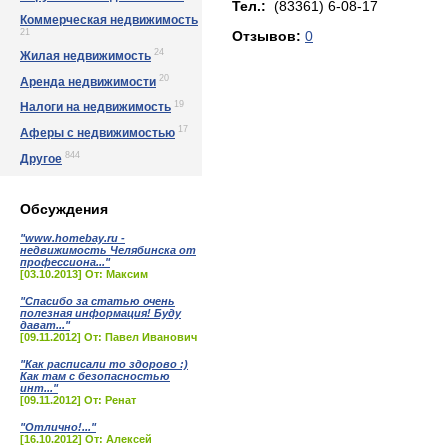
Тел.:
(83361) 6-08-17
Коммерческая недвижимость
21
Отзывов:
0
24
Жилая недвижимость
20
Аренда недвижимости
19
Налоги на недвижимость
17
Аферы с недвижимостью
844
Другое
Обсуждения
"www.homebay.ru -
недвижимость Челябинска от
профессиона..."
[03.10.2013] От: Максим
"Спасибо за статью очень
полезная информация! Буду
дават..."
[09.11.2012] От: Павел Иванович
"Как расписали то здорово :)
Как там с безопасностью
инт..."
[09.11.2012] От: Ренат
"Отлично!..."
[16.10.2012] От: Алексей