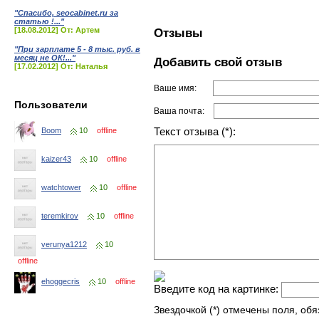
"Спасибо, seocabinet.ru за
статью !..."
[18.08.2012] От: Артем
Отзывы
"При зарплате 5 - 8 тыс. руб. в
месяц не ОК!..."
Добавить свой отзыв
[17.02.2012] От: Наталья
Ваше имя:
Пользователи
Ваша почта:
Текст отзыва (*):
Boom
10
offline
kaizer43
10
offline
watchtower
10
offline
teremkirov
10
offline
verunya1212
10
offline
ehoggecris
10
offline
Введите код на картинке:
Звездочкой (*) отмечены поля, об