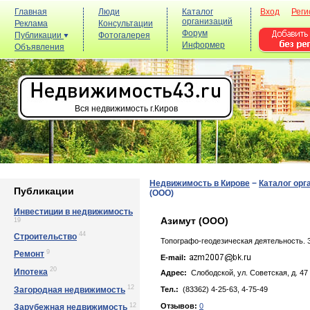
Главная
Люди
Каталог
Вход
Реги
организаций
Реклама
Консультации
Форум
Публикации
Фотогалерея
Информер
Объявления
Вся недвижимость г.Киров
Недвижимость в Кирове
−
Каталог орг
Публикации
(ООО)
Инвестиции в недвижимость
Азимут (ООО)
19
44
Строительство
Топографо-геодезическая деятельность. 
9
Ремонт
E-mail:
20
Ипотека
Адрес:
Слободской, yл. Сoвeтcкaя, д. 47
12
Загородная недвижимость
Тел.:
(83362) 4-25-63, 4-75-49
12
Отзывов:
0
Зарубежная недвижимость