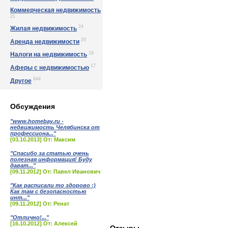
Коммерческая недвижимость
21
24
Жилая недвижимость
20
Аренда недвижимости
19
Налоги на недвижимость
17
Аферы с недвижимостью
844
Другое
Обсуждения
"www.homebay.ru -
недвижимость Челябинска от
профессиона..."
[03.10.2013] От: Максим
"Спасибо за статью очень
полезная информация! Буду
дават..."
[09.11.2012] От: Павел Иванович
"Как расписали то здорово :)
Как там с безопасностью
инт..."
[09.11.2012] От: Ренат
"Отлично!..."
[16.10.2012] От: Алексей