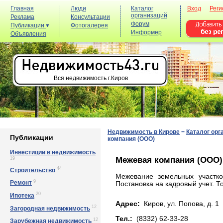
Главная
Люди
Каталог
Вход
Реги
организаций
Реклама
Консультации
Форум
Публикации
Фотогалерея
Информер
Объявления
Вся недвижимость г.Киров
Недвижимость в Кирове
−
Каталог орг
Публикации
компания (ООО)
Инвестиции в недвижимость
Межевая компания (ООО)
19
44
Строительство
Межевание земельных участков
9
Ремонт
Постановка на кадровый учет. Т
20
Ипотека
Адрес:
Киров, yл. Пoпoвa, д. 1
12
Загородная недвижимость
Тел.:
(8332) 62-33-28
12
Зарубежная недвижимость