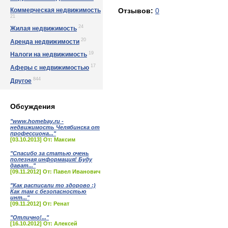
Коммерческая недвижимость
Отзывов:
0
21
24
Жилая недвижимость
20
Аренда недвижимости
19
Налоги на недвижимость
17
Аферы с недвижимостью
844
Другое
Обсуждения
"www.homebay.ru -
недвижимость Челябинска от
профессиона..."
[03.10.2013] От: Максим
"Спасибо за статью очень
полезная информация! Буду
дават..."
[09.11.2012] От: Павел Иванович
"Как расписали то здорово :)
Как там с безопасностью
инт..."
[09.11.2012] От: Ренат
"Отлично!..."
[16.10.2012] От: Алексей