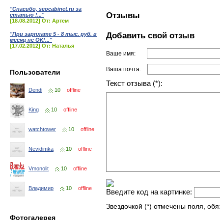
"Спасибо, seocabinet.ru за
Отзывы
статью !..."
[18.08.2012] От: Артем
Добавить свой отзыв
"При зарплате 5 - 8 тыс. руб. в
месяц не ОК!..."
[17.02.2012] От: Наталья
Ваше имя:
Ваша почта:
Пользователи
Текст отзыва (*):
Dendi
10
offline
King
10
offline
watchtower
10
offline
Nevidimka
10
offline
Vmonolit
10
offline
Владимир
10
offline
Введите код на картинке:
Звездочкой (*) отмечены поля, об
Фотогалерея