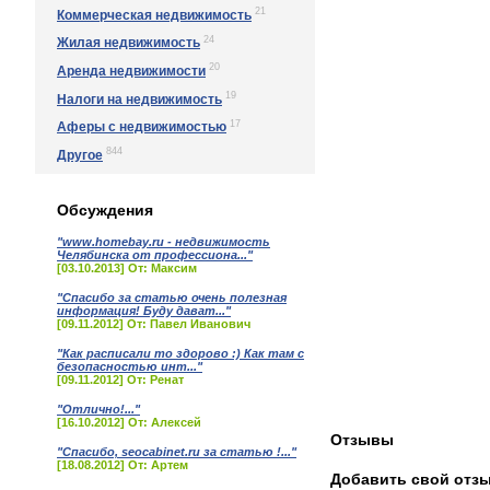
21
Коммерческая недвижимость
24
Жилая недвижимость
20
Аренда недвижимости
19
Налоги на недвижимость
17
Аферы с недвижимостью
844
Другое
Обсуждения
"www.homebay.ru - недвижимость
Челябинска от профессиона..."
[03.10.2013] От: Максим
"Спасибо за статью очень полезная
информация! Буду дават..."
[09.11.2012] От: Павел Иванович
"Как расписали то здорово :) Как там с
безопасностью инт..."
[09.11.2012] От: Ренат
"Отлично!..."
[16.10.2012] От: Алексей
Отзывы
"Спасибо, seocabinet.ru за статью !..."
[18.08.2012] От: Артем
Добавить свой отз