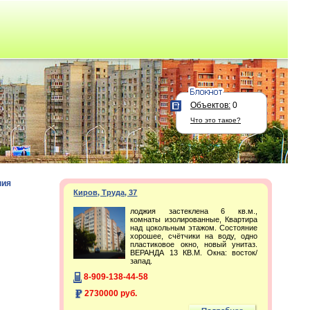
Объектов:
0
Что это такое?
ния
Киров, Труда, 37
лоджия застеклена 6 кв.м.,
комнаты изолированные, Квартира
над цокольным этажом. Состояние
хорошее, счётчики на воду, одно
пластиковое окно, новый унитаз.
ВЕРАНДА 13 КВ.М. Окна: восток/
запад.
8-909-138-44-58
2730000 руб.