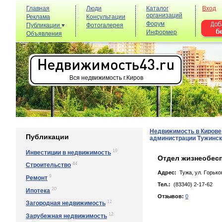
Главная
Люди
Каталог
Вход
организаций
Реклама
Консультации
Форум
Публикации
Фотогалерея
Информер
Объявления
Вся недвижимость г.Киров
Недвижимость в Кирове
Публикации
администрации Тужинск
19
Инвестиции в недвижимость
Отдел жизнеобес
44
Строительство
Адрес:
Тужа, yл. Гoрькoг
9
Ремонт
Тел.:
(83340) 2-17-62
20
Ипотека
Отзывов:
0
12
Загородная недвижимость
12
Зарубежная недвижимость