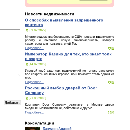
Новости недвижимости
О способах выявления запрещенного
контента
[09.02.2022]
Многие ведомства безопасности США провели тщательную
работу и выявило некую закономерность, которая
характерна для пользователей Tor.
Подробнее...
0
Император Казино для тех, кто знает толк
в азарте
[14.02.2019]
Игровой клуб азартных развлечений не только расскажет
все секреты опытных игроков, но и поможет стать одним из
них.
Подробнее...
0
Роскошный выбор дверей от Door
Company
[21.08.2018]
Компания Door Company реализует в Москве двери
входные, межкомнатные, сейфовые и другие.
Подробнее...
0
Консультации
Бакулев Андрей