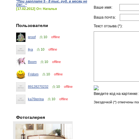
"При зарплате 5 - 8 тыс. руб. в месяц не
ОК!..."
Ваше имя:
[17.02.2012] От: Наталья
Ваша почта:
Пользователи
Текст отзыва (*):
proof
10
offline
ilya
10
offline
Boom
10
offline
Fridom
10
offline
89128270232
10
offline
Введите код на картинке
ka76terina
10
offline
Звездочкой (*) отмечены по
Фотогалерея