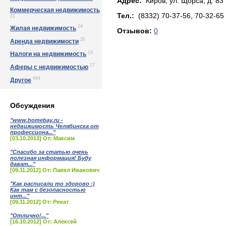
Адрес:
Киров, yл. Щopca, д. 83
Коммерческая недвижимость
Тел.:
(8332) 70-37-56, 70-32-65
21
24
Жилая недвижимость
Отзывов:
0
20
Аренда недвижимости
19
Налоги на недвижимость
17
Аферы с недвижимостью
844
Другое
Обсуждения
"www.homebay.ru -
недвижимость Челябинска от
профессиона..."
[03.10.2013] От: Максим
"Спасибо за статью очень
полезная информация! Буду
дават..."
[09.11.2012] От: Павел Иванович
"Как расписали то здорово :)
Как там с безопасностью
инт..."
[09.11.2012] От: Ренат
"Отлично!..."
[16.10.2012] От: Алексей