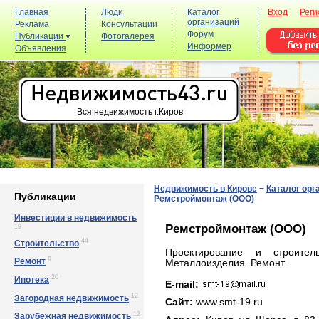
Главная
Люди
Каталог
Вход
Реги
организаций
Реклама
Консультации
Форум
Публикации
Фотогалерея
Информер
Объявления
Вся недвижимость г.Киров
Недвижимость в Кирове
−
Каталог орг
Публикации
Ремстроймонтаж (ООО)
Инвестиции в недвижимость
Ремстроймонтаж (ООО)
19
44
Строительство
Проектирование и строител
9
Ремонт
Металлоизделия. Ремонт.
20
Ипотека
E-mail:
12
Загородная недвижимость
Сайт:
www.smt-19.ru
12
Зарубежная недвижимость