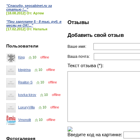
"Спасибо, seocabinet.ru за
статью !..."
[18.08.2012] От: Артем
Отзывы
"При зарплате 5 - 8 тыс. руб. в
месяц не ОК!..."
[17.02.2012] От: Наталья
Добавить свой отзыв
Пользователи
Ваше имя:
Ваша почта:
King
10
offline
Текст отзыва (*):
klepirina
10
offline
Realtor-S
10
offline
kovka-kirov
10
offline
LuxuryVilla
10
offline
Vmonolit
10
offline
Введите код на картинке:
Фотогалерея