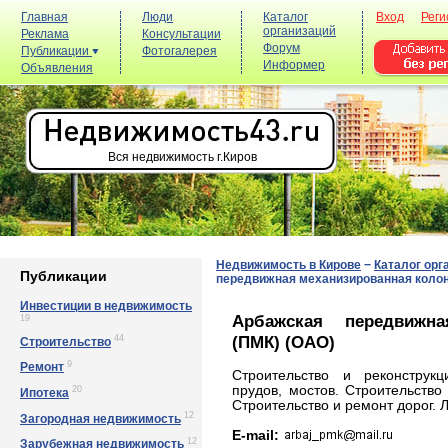
Главная
Люди
Каталог
Вход
Реги
организаций
Реклама
Консультации
Форум
Публикации
Фотогалерея
Информер
Объявления
Вся недвижимость г.Киров
Недвижимость в Кирове
−
Каталог орг
Публикации
передвижная механизированная колон
Инвестиции в недвижимость
Арбажская передвижна
19
(ПМК) (ОАО)
44
Строительство
9
Ремонт
Строительство и реконструкц
прудов, мостов. Строительство
20
Ипотека
Строительство и ремонт дорог. 
12
Загородная недвижимость
E-mail:
12
Зарубежная недвижимость