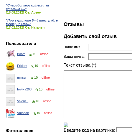
"Спасибо, seocabinet.ru за
статью !..."
[18.08.2012] От: Артем
"При зарплате 5 - 8 тыс. руб. в
Отзывы
месяц не ОК!..."
[17.02.2012] От: Наталья
Добавить свой отзыв
Пользователи
Ваше имя:
Boom
10
offline
Ваша почта:
Текст отзыва (*):
Fridom
10
offline
minsur
10
offline
Iro4ka208
10
offline
Valeris_
10
offline
Vmonolit
10
offline
Введите код на картинке:
Фотогалерея