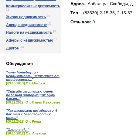
Адрес:
Арбаж, yл. Свoбoды, д. 
Коммерческая недвижимость
21
Тел.:
(83330) 2-15-35, 2-15-37
24
Жилая недвижимость
Отзывов:
0
20
Аренда недвижимости
19
Налоги на недвижимость
17
Аферы с недвижимостью
844
Другое
Обсуждения
"www.homebay.ru -
недвижимость Челябинска от
профессиона..."
[03.10.2013] От: Максим
"Спасибо за статью очень
полезная информация! Буду
дават..."
[09.11.2012] От: Павел Иванович
"Как расписали то здорово :)
Как там с безопасностью
инт..."
[09.11.2012] От: Ренат
"Отлично!..."
[16.10.2012] От: Алексей