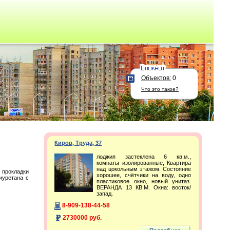
Объектов:
0
Что это такое?
Киров, Труда, 37
лоджия застеклена 6 кв.м.,
комнаты изолированные, Квартира
над цокольным этажом. Состояние
 прокладки
хорошее, счётчики на воду, одно
иуретана с
пластиковое окно, новый унитаз.
ВЕРАНДА 13 КВ.М. Окна: восток/
запад.
8-909-138-44-58
2730000 руб.