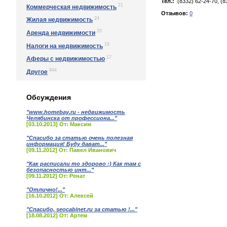
Тел.:
(8332) 62-24-70, (8
21
Коммерческая недвижимость
Отзывов:
0
24
Жилая недвижимость
20
Аренда недвижимости
19
Налоги на недвижимость
17
Аферы с недвижимостью
844
Другое
Обсуждения
"www.homebay.ru - недвижимость
Челябинска от профессиона..."
[03.10.2013] От: Максим
"Спасибо за статью очень полезная
информация! Буду дават..."
[09.11.2012] От: Павел Иванович
"Как расписали то здорово :) Как там с
безопасностью инт..."
[09.11.2012] От: Ренат
"Отлично!..."
[16.10.2012] От: Алексей
"Спасибо, seocabinet.ru за статью !..."
[18.08.2012] От: Артем