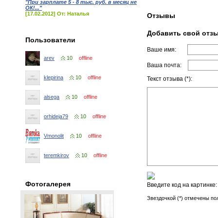
"При зарплате 5 - 8 тыс. руб. в месяц не
ОК!..."
[17.02.2012] От: Наталья
Отзывы
Добавить свой отз
Пользователи
Ваше имя:
arev
10
offline
Ваша почта:
klepirina
10
offline
Текст отзыва (*):
alsega
10
offline
orhideja79
10
offline
Vmonolit
10
offline
teremkirov
10
offline
Фотогалерея
Введите код на картинке
Звездочкой (*) отмечены по