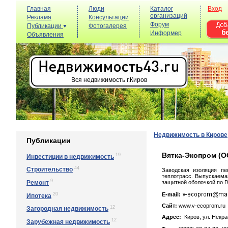
Главная
Люди
Каталог
Вход
организаций
Реклама
Консультации
Форум
Публикации
Фотогалерея
Информер
Объявления
Вся недвижимость г.Киров
Недвижимость в Кирове
Публикации
Вятка-Экопром (О
19
Инвестиции в недвижимость
44
Строительство
Заводская изоляция пе
теплотрасс. Выпускаема
9
Ремонт
защитной оболочкой по 
20
E-mail:
Ипотека
Сайт:
www.v-ecoprom.ru
12
Загородная недвижимость
Адрес:
Киров, yл. Нeкpa
12
Зарубежная недвижимость