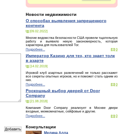
Новости недвижимости
О способах выявления запрещенного
контента
[09.02.2022]
Многие ведомства безопасности США провели тщательную
работу и выявило некую закономерность, которая
характерна для пользователей Tor.
Подробнее...
0
Император Казино для тех, кто знает толк
в азарте
[14.02.2019]
Игровой клуб азартных развлечений не только расскажет
все секреты опытных игроков, но и поможет стать одним из
них.
Подробнее...
0
Роскошный выбор дверей от Door
Company
[21.08.2018]
Компания Door Company реализует в Москве двери
входные, межкомнатные, сейфовые и другие.
Подробнее...
0
Консультации
Мелина Алла