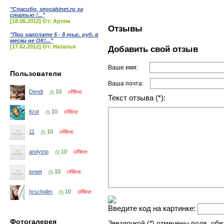
"Спасибо, seocabinet.ru за
статью !..."
[18.08.2012] От: Артем
Отзывы
"При зарплате 5 - 8 тыс. руб. в
месяц не ОК!..."
[17.02.2012] От: Наталья
Добавить свой отзыв
Ваше имя:
Пользователи
Ваша почта:
Dendi
10
offline
Текст отзыва (*):
Krot
10
offline
11
10
offline
andytnp
10
offline
юлия
10
offline
hrschgilm
10
offline
Введите код на картинке:
Фотогалерея
Звездочкой (*) отмечены поля, об