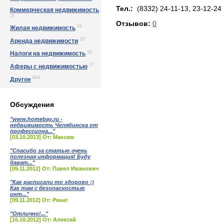
Тел.:
(8332) 24-11-13, 23-12-24
Коммерческая недвижимость
21
Отзывов:
0
24
Жилая недвижимость
20
Аренда недвижимости
19
Налоги на недвижимость
17
Аферы с недвижимостью
844
Другое
Обсуждения
"www.homebay.ru -
недвижимость Челябинска от
профессиона..."
[03.10.2013] От: Максим
"Спасибо за статью очень
полезная информация! Буду
дават..."
[09.11.2012] От: Павел Иванович
"Как расписали то здорово :)
Как там с безопасностью
инт..."
[09.11.2012] От: Ренат
"Отлично!..."
[16.10.2012] От: Алексей