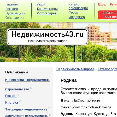
Главная
Люди
Каталог
Вход
Реги
организаций
Реклама
Консультации
Форум
Публикации
Фотогалерея
Информер
Объявления
Вся недвижимость г.Киров
Недвижимость в Кирове
−
Каталог орг
Публикации
Родина
Инвестиции в недвижимость
19
44
Строительство и продажа жиль
Строительство
Выполнение функции заказчика.
9
Ремонт
E-mail:
20
Ипотека
Сайт:
www.mgkrodina.kirov.ru
12
Загородная недвижимость
Адрес:
Киров, yл. Кyтшo, д. 8-a
12
Зарубежная недвижимость