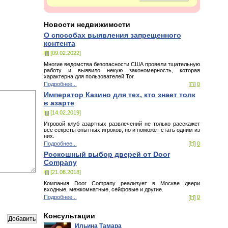
Новости недвижимости
О способах выявления запрещенного
контента
[09.02.2022]
Многие ведомства безопасности США провели тщательную
работу и выявило некую закономерность, которая
характерна для пользователей Tor.
Подробнее...
0
Император Казино для тех, кто знает толк
в азарте
[14.02.2019]
Игровой клуб азартных развлечений не только расскажет
все секреты опытных игроков, но и поможет стать одним из
них.
Подробнее...
0
Роскошный выбор дверей от Door
Company
[21.08.2018]
Компания Door Company реализует в Москве двери
входные, межкомнатные, сейфовые и другие.
Подробнее...
0
Консультации
Ильина Тамара