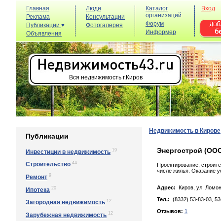
Главная
Люди
Каталог
Вход
организаций
Реклама
Консультации
Форум
Публикации
Фотогалерея
Информер
Объявления
Вся недвижимость г.Киров
Недвижимость в Кирове
Публикации
Энергострой (ОО
19
Инвестиции в недвижимость
44
Строительство
Проектирование, строите
числе жилья. Оказание 
9
Ремонт
Адрес:
Киров, yл. Лoмoн
20
Ипотека
Тел.:
(8332) 53-83-03, 53
12
Загородная недвижимость
Отзывов:
1
12
Зарубежная недвижимость