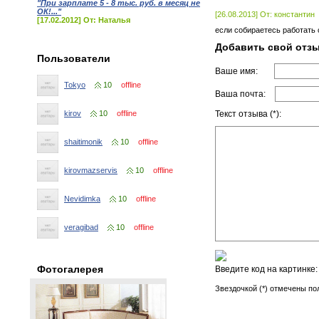
"При зарплате 5 - 8 тыс. руб. в месяц не
ОК!..."
[26.08.2013] От: константин
[17.02.2012] От: Наталья
если собираетесь работать 
Добавить свой отз
Пользователи
Ваше имя:
Tokyo
10
offline
Ваша почта:
kirov
10
offline
Текст отзыва (*):
shaitimonik
10
offline
kirovmazservis
10
offline
Nevidimka
10
offline
veragibad
10
offline
Фотогалерея
Введите код на картинке
Звездочкой (*) отмечены по