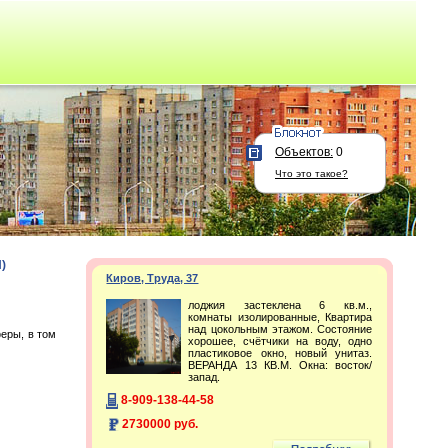
Объектов:
0
Что это такое?
)
Киров, Труда, 37
лоджия застеклена 6 кв.м.,
комнаты изолированные, Квартира
над цокольным этажом. Состояние
еры, в том
хорошее, счётчики на воду, одно
пластиковое окно, новый унитаз.
ВЕРАНДА 13 КВ.М. Окна: восток/
запад.
8-909-138-44-58
2730000 руб.