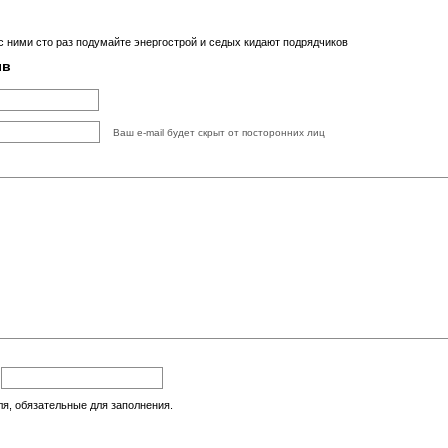
с ними сто раз подумайте энергострой и седых кидают подрядчиков
ыв
Ваш e-mail будет скрыт от посторонних лиц
:
ля, обязательные для заполнения.