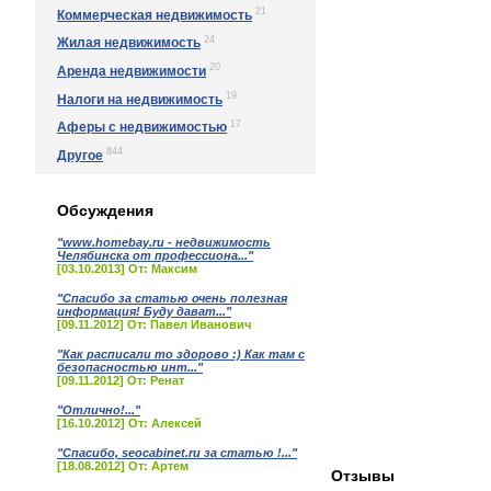
21
Коммерческая недвижимость
24
Жилая недвижимость
20
Аренда недвижимости
19
Налоги на недвижимость
17
Аферы с недвижимостью
844
Другое
Обсуждения
"www.homebay.ru - недвижимость
Челябинска от профессиона..."
[03.10.2013] От: Максим
"Спасибо за статью очень полезная
информация! Буду дават..."
[09.11.2012] От: Павел Иванович
"Как расписали то здорово :) Как там с
безопасностью инт..."
[09.11.2012] От: Ренат
"Отлично!..."
[16.10.2012] От: Алексей
"Спасибо, seocabinet.ru за статью !..."
[18.08.2012] От: Артем
Отзывы