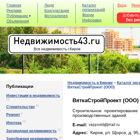
Главная
Люди
Каталог
Вход
Реги
организаций
Реклама
Консультации
Форум
Публикации
Фотогалерея
Информер
Объявления
Вся недвижимость г.Киров
Недвижимость в Кирове
−
Каталог орг
Публикации
ВяткаСтройПроект (ООО)
Инвестиции в недвижимость
ВяткаСтройПроект (ООО)
19
44
Строительство
Строительное проектирование
9
Ремонт
производственных зданий.
20
Ипотека
E-mail:
12
Загородная недвижимость
Адрес:
Киров, yл. Щopca, д. 95
12
Зарубежная недвижимость