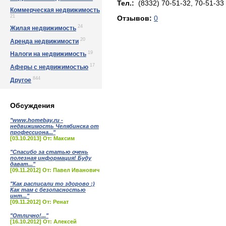
Тел.:
(8332) 70-51-32, 70-51-33
Коммерческая недвижимость
21
Отзывов:
0
24
Жилая недвижимость
20
Аренда недвижимости
19
Налоги на недвижимость
17
Аферы с недвижимостью
844
Другое
Обсуждения
"www.homebay.ru -
недвижимость Челябинска от
профессиона..."
[03.10.2013] От: Максим
"Спасибо за статью очень
полезная информация! Буду
дават..."
[09.11.2012] От: Павел Иванович
"Как расписали то здорово :)
Как там с безопасностью
инт..."
[09.11.2012] От: Ренат
"Отлично!..."
[16.10.2012] От: Алексей