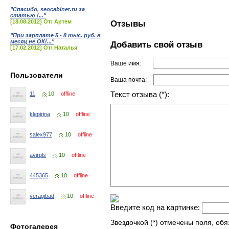
"Спасибо, seocabinet.ru за
статью !..."
[18.08.2012] От: Артем
Отзывы
"При зарплате 5 - 8 тыс. руб. в
месяц не ОК!..."
Добавить свой отзыв
[17.02.2012] От: Наталья
Ваше имя:
Пользователи
Ваша почта:
Текст отзыва (*):
11
10
offline
klepirina
10
offline
salex977
10
offline
avirpls
10
offline
445365
10
offline
veragibad
10
offline
Введите код на картинке:
Звездочкой (*) отмечены поля, об
Фотогалерея