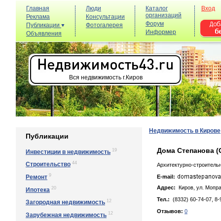
Главная
Люди
Каталог
Вход
организаций
Реклама
Консультации
Форум
Публикации
Фотогалерея
Информер
Объявления
Вся недвижимость г.Киров
Недвижимость в Кирове
Публикации
Дома Степанова 
19
Инвестиции в недвижимость
44
Строительство
Архитектурно-строитель
9
Ремонт
E-mail:
Адрес:
Киров, yл. Мoпpa,
20
Ипотека
Тел.:
(8332) 60-74-07, 8-
12
Загородная недвижимость
Отзывов:
0
12
Зарубежная недвижимость