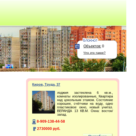
Объектов:
0
Что это такое?
Киров, Труда, 37
лоджия застеклена 6 кв.м.,
комнаты изолированные, Квартира
над цокольным этажом. Состояние
хорошее, счётчики на воду, одно
пластиковое окно, новый унитаз.
ВЕРАНДА 13 КВ.М. Окна: восток/
запад.
8-909-138-44-58
2730000 руб.