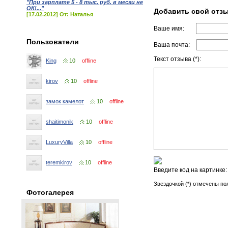
"При зарплате 5 - 8 тыс. руб. в месяц не
ОК!..."
Добавить свой отз
[17.02.2012] От: Наталья
Ваше имя:
Пользователи
Ваша почта:
Текст отзыва (*):
King
10
offline
kirov
10
offline
замок камелот
10
offline
shaitimonik
10
offline
LuxuryVilla
10
offline
teremkirov
10
offline
Введите код на картинке
Звездочкой (*) отмечены по
Фотогалерея