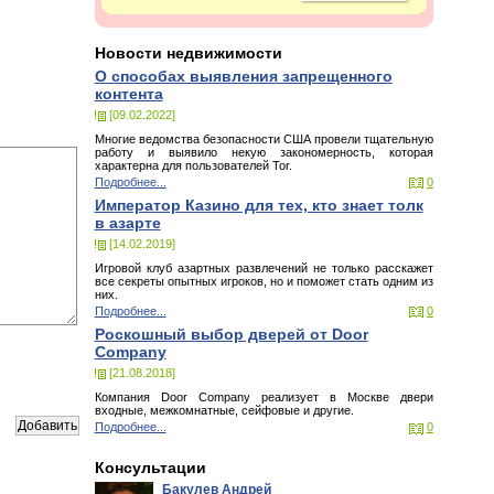
Новости недвижимости
О способах выявления запрещенного
контента
[09.02.2022]
Многие ведомства безопасности США провели тщательную
работу и выявило некую закономерность, которая
характерна для пользователей Tor.
Подробнее...
0
Император Казино для тех, кто знает толк
в азарте
[14.02.2019]
Игровой клуб азартных развлечений не только расскажет
все секреты опытных игроков, но и поможет стать одним из
них.
Подробнее...
0
Роскошный выбор дверей от Door
Company
[21.08.2018]
Компания Door Company реализует в Москве двери
входные, межкомнатные, сейфовые и другие.
Подробнее...
0
Консультации
Бакулев Андрей